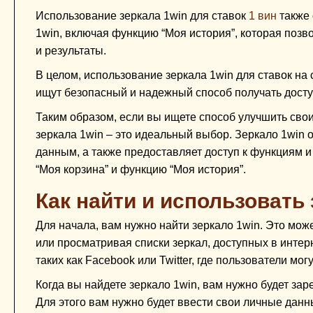
Использование зеркала 1win для ставок
1 вин
также 
1win, включая функцию “Моя история”, которая поз
и результаты.
В целом, использование зеркала 1win для ставок на
ищут безопасный и надежный способ получать доступ
Таким образом, если вы ищете способ улучшить свои
зеркала 1win – это идеальный выбор. Зеркало 1win 
данным, а также предоставляет доступ к функциям и
“Моя корзина” и функцию “Моя история”.
Как найти и использовать 
Для начала, вам нужно найти зеркало 1win. Это може
или просматривая списки зеркал, доступных в интер
таких как Facebook или Twitter, где пользователи мо
Когда вы найдете зеркало 1win, вам нужно будет зар
Для этого вам нужно будет ввести свои личные данн