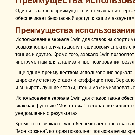
Преимущества использова
Один из главных преимуществ использования зеркала
обеспечивает безопасный доступ к вашим аккаунтам
Преимущества использования 
Использование зеркала 1win для ставок на спорт им
возможность получать доступ к широкому спектру сп
теннис и другие. Кроме того, зеркало 1win позволяе
инструментам для анализа и прогнозирования резул
Еще одним преимуществом использования зеркала 1w
широкому спектру ставок и коэффициентов. Зеркал
и выбирать лучшие ставки, чтобы максимизировать 
Использование зеркала 1win для ставок также обесп
включая функцию “Моя ставка”, которая позволяет п
уведомления о результатах.
Кроме того, зеркало 1win обеспечивает пользовател
“Моя корзина”, которая позволяет пользователям хр