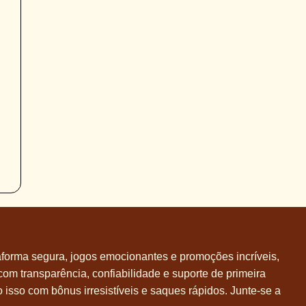
forma segura, jogos emocionantes e promoções incríveis,
om transparência, confiabilidade e suporte de primeira
 isso com bônus irresistíveis e saques rápidos. Junte-se a