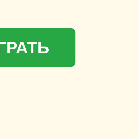
ИГРАТЬ