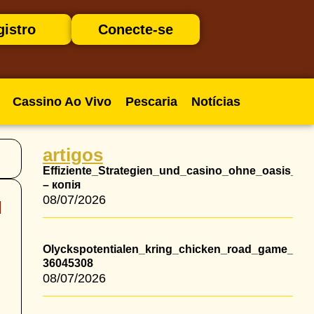
istro
Conecte-se
Cassino Ao Vivo
Pescaria
Notícias
artigos
Effiziente_Strategien_und_casino_ohne_oasis_für_
– копія
н
08/07/2026
Olyckspotentialen_kring_chicken_road_game_ök
36045308
08/07/2026