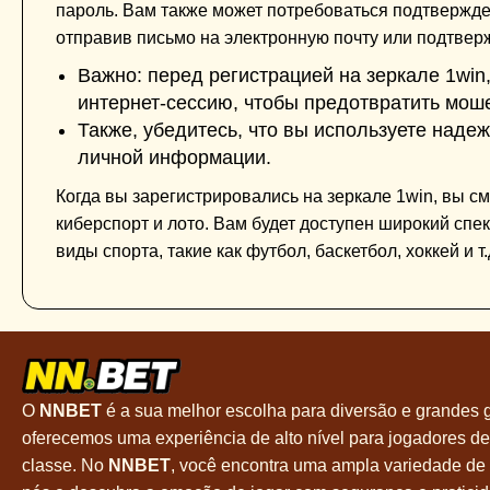
пароль. Вам также может потребоваться подтвержде
отправив письмо на электронную почту или подтвер
Важно: перед регистрацией на зеркале 1win
интернет-сессию, чтобы предотвратить мош
Также, убедитесь, что вы используете наде
личной информации.
Когда вы зарегистрировались на зеркале 1win, вы см
киберспорт и лото. Вам будет доступен широкий спе
виды спорта, такие как футбол, баскетбол, хоккей и т.
O
NNBET
é a sua melhor escolha para diversão e grandes 
oferecemos uma experiência de alto nível para jogadores de 
classe. No
NNBET
, você encontra uma ampla variedade de s