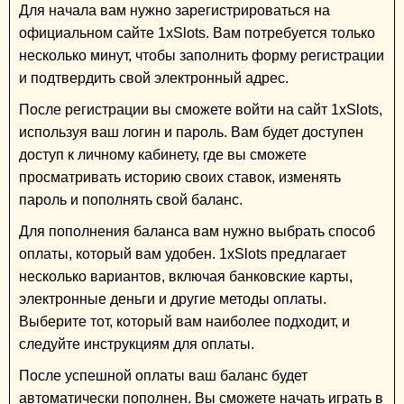
Для начала вам нужно зарегистрироваться на
официальном сайте 1xSlots. Вам потребуется только
несколько минут, чтобы заполнить форму регистрации
и подтвердить свой электронный адрес.
После регистрации вы сможете войти на сайт 1xSlots,
используя ваш логин и пароль. Вам будет доступен
доступ к личному кабинету, где вы сможете
просматривать историю своих ставок, изменять
пароль и пополнять свой баланс.
Для пополнения баланса вам нужно выбрать способ
оплаты, который вам удобен. 1xSlots предлагает
несколько вариантов, включая банковские карты,
электронные деньги и другие методы оплаты.
Выберите тот, который вам наиболее подходит, и
следуйте инструкциям для оплаты.
После успешной оплаты ваш баланс будет
автоматически пополнен. Вы сможете начать играть в