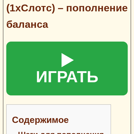
(1хСлотс) – пополнение
баланса
▶️
ИГРАТЬ
Содержимое