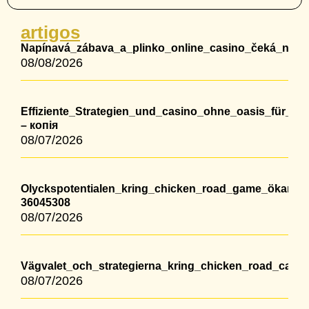
artigos
Napínavá_zábava_a_plinko_online_casino_čeká_na_ty_
08/08/2026
Effiziente_Strategien_und_casino_ohne_oasis_für_lang
– копія
08/07/2026
Olyckspotentialen_kring_chicken_road_game_ökar_m
36045308
08/07/2026
Vägvalet_och_strategierna_kring_chicken_road_casino
08/07/2026