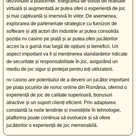
dezvoltare a platformei. Integrarea de soluții de realitate
virtuală și augmentată ar putea oferi o experiență de joc
și mai captivantă și imersivă în viitor. De asemenea,
explorarea de parteneriate strategice cu furnizori de
software și alți actori din industrie ar putea consolida
poziția nv casino pe piață și ar putea oferi jucătorilor
acces la o gamă mai largă de opțiuni și beneficii. Un
aspect important va fi și menținerea standardelor ridicate
de securitate și responsabilitate în joc, asigurând un
mediu de joc sigur și protejat pentru toți utilizatorii.
nv casino are potențialul de a deveni un jucător important
pe piața jocurilor de noroc online din România, oferind o
experiență de joc de calitate superioară, bonusuri
atractive și un suport clienți eficient. Prin adaptarea
constantă la noile tendințe și investițiile în tehnologie,
platforma poate continua să evolueze și să ofere
jucătorilor o experiență de joc memorabilă.