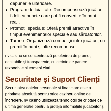
depunerile ulterioare.
Program de loialitate: Recompensează jucătorii
fideli cu puncte care pot fi convertite în bani
reali.
Promoții speciale: Oferă premii atractive în
timpul evenimentelor speciale sau sărbătorilor.
Turnee: Organizează competiții între jucători, cu
premii în bani și alte recompense.
nv casino se concentrează pe oferirea de promoții
echitabile și transparente, cu cerințe de pariere
rezonabile și termeni clari.
Securitate și Suport Clienți
Securitatea datelor personale și financiare este o
prioritate absolută pentru orice cazinou online de
încredere. nv casino utilizează tehnologii de criptare de
ultimă generație pentru a proteja informațiile jucătorilor și