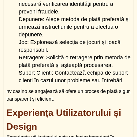
necesară verificarea identității pentru a
preveni fraudele.
Depunere: Alege metoda de plată preferată și
urmează instrucțiunile pentru a efectua o
depunere.
Joc: Explorează selecția de jocuri și joacă
responsabil.
Retragere: Solicită o retragere prin metoda de
plată preferată și așteaptă procesarea.
Suport Clienți: Contactează echipa de suport
clienți în cazul unor probleme sau întrebări.
nv casino se angajează să ofere un proces de plată sigur,
transparent și eficient.
Experiența Utilizatorului și
Design