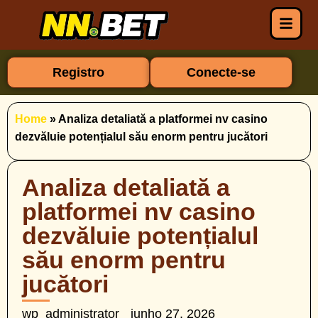
Registro
Conecte-se
Home
»
Analiza detaliată a platformei nv casino
dezvăluie potențialul său enorm pentru jucători
Analiza detaliată a
platformei nv casino
dezvăluie potențialul
său enorm pentru
jucători
wp_administrator
junho 27, 2026