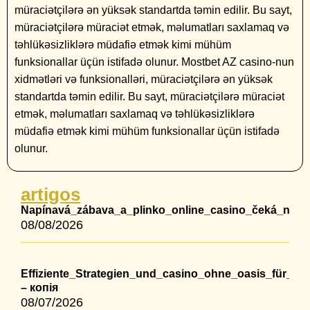
müraciətçilərə ən yüksək standartda təmin edilir. Bu sayt,
müraciətçilərə müraciət etmək, məlumatları saxlamaq və
təhlükəsizliklərə müdafiə etmək kimi mühüm
funksionallar üçün istifadə olunur. Mostbet AZ casino-nun
xidmətləri və funksionalləri, müraciətçilərə ən yüksək
standartda təmin edilir. Bu sayt, müraciətçilərə müraciət
etmək, məlumatları saxlamaq və təhlükəsizliklərə
müdafiə etmək kimi mühüm funksionallar üçün istifadə
olunur.
artigos
Napínavá_zábava_a_plinko_online_casino_čeká_na_ty_
08/08/2026
Effiziente_Strategien_und_casino_ohne_oasis_für_lang
– копія
08/07/2026