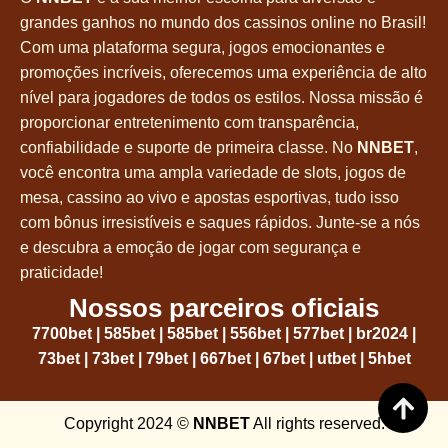
grandes ganhos no mundo dos cassinos online no Brasil!
Com uma plataforma segura, jogos emocionantes e
promoções incríveis, oferecemos uma experiência de alto
nível para jogadores de todos os estilos. Nossa missão é
proporcionar entretenimento com transparência,
confiabilidade e suporte de primeira classe. No
NNBET
,
você encontra uma ampla variedade de slots, jogos de
mesa, cassino ao vivo e apostas esportivas, tudo isso
com bônus irresistíveis e saques rápidos. Junte-se a nós
e descubra a emoção de jogar com segurança e
praticidade!
Nossos parceiros oficiais
7700bet
|
585bet
|
585bet
|
556bet
|
577bet
|
br2024
|
73bet
|
73bet
|
79bet
|
667bet
|
67bet
|
utbet
|
5hbet
Copyright 2024 ©
NNBET
All rights reserved.