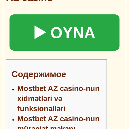
▶️ OYNA
Содержимое
Mostbet AZ casino-nun
xidmətləri və
funksionalləri
Mostbet AZ casino-nun
müraciət məkanı