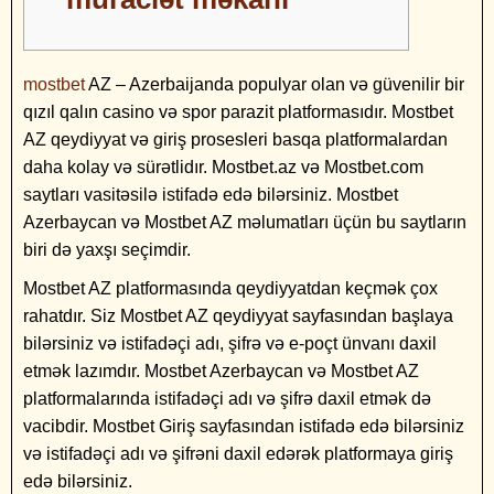
mostbet
AZ – Azerbaijanda populyar olan və güvenilir bir
qızıl qalın casino və spor parazit platformasıdır. Mostbet
AZ qeydiyyat və giriş prosesleri basqa platformalardan
daha kolay və sürətlidır. Mostbet.az və Mostbet.com
saytları vasitəsilə istifadə edə bilərsiniz. Mostbet
Azerbaycan və Mostbet AZ məlumatları üçün bu saytların
biri də yaxşı seçimdir.
Mostbet AZ platformasında qeydiyyatdan keçmək çox
rahatdır. Siz Mostbet AZ qeydiyyat sayfasından başlaya
bilərsiniz və istifadəçi adı, şifrə və e-poçt ünvanı daxil
etmək lazımdır. Mostbet Azerbaycan və Mostbet AZ
platformalarında istifadəçi adı və şifrə daxil etmək də
vacibdir. Mostbet Giriş sayfasından istifadə edə bilərsiniz
və istifadəçi adı və şifrəni daxil edərək platformaya giriş
edə bilərsiniz.