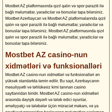
Mostbet AZ platformasında qızıl qalın və spor paraziti ilə
bağlı məlumatlar, yaradıcılar və bonuslar tapa bilərsiniz.
Mostbet Azerbaycan və Mostbet AZ platformalarında qızıl
qalın və spor paraziti ilə bağlı məlumatlar, yaradıcılar və
bonuslar tapa bilərsiniz. Mostbet AZ platformasında qızıl
qalın və spor paraziti ilə bağlı məlumatlar, yaradıcılar və
bonuslar tapa bilərsiniz.
Mostbet AZ casino-nun
xidmətləri və funksionalləri
Mostbet AZ casino-nun xidmətləri və funksionalləri ən
yüksək standartda təmin edilir. Bu sayt, Azerbaycanın
məsuliyyətli və təhlükəsiz kimi tanınan casino
saytlarından biridir. Mostbet AZ casino-nun xidmətləri
arasında dəyişik dəyərli və tələb edici oyunlar,
əməliyyatçı və tələbələr üçün müraciət məkanı, və ya