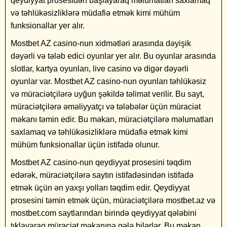
qeydiyyat prosesidən başlayaraq məlumatları saxlamaq
və təhlükəsizliklərə müdafiə etmək kimi mühüm
funksionallar yer alır.
Mostbet AZ casino-nun xidmətləri arasında dəyişik
dəyərli və tələb edici oyunlar yer alır. Bu oyunlar arasında
slotlar, kartya oyunları, live casino və digər dəyərli
oyunlar var. Mostbet AZ casino-nun oyunları təhlükəsiz
və müraciətçilərə uyğun şəkildə təlimat verilir. Bu sayt,
müraciətçilərə əməliyyatçı və tələbələr üçün müraciət
məkanı təmin edir. Bu məkan, müraciətçilərə məlumatları
saxlamaq və təhlükəsizliklərə müdafiə etmək kimi
mühüm funksionallar üçün istifadə olunur.
Mostbet AZ casino-nun qeydiyyat prosesini təqdim
edərək, müraciətçilərə saytın istifadəsindən istifadə
etmək üçün ən yaxşı yolları təqdim edir. Qeydiyyat
prosesini təmin etmək üçün, müraciətçilərə mostbet.az və
mostbet.com saytlarından birində qeydiyyat qələbini
tıklayaraq müraciət məkanına gələ bilərlər. Bu məkan,