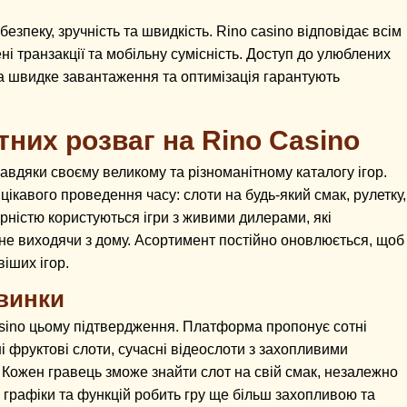
безпеку, зручність та швидкість. Rino casino відповідає всім
і транзакції та мобільну сумісність. Доступ до улюблених
, а швидке завантаження та оптимізація гарантують
них розваг на Rino Casino
авдяки своєму великому та різноманітному каталогу ігор.
цікавого проведення часу: слоти на будь-який смак, рулетку,
рністю користуються ігри з живими дилерами, які
не виходячи з дому. Асортимент постійно оновлюється, щоб
іших ігор.
овинки
casino цьому підтвердження. Платформа пропонує сотні
і фруктові слоти, сучасні відеослоти з захопливими
Кожен гравець зможе знайти слот на свій смак, незалежно
, графіки та функцій робить гру ще більш захопливою та