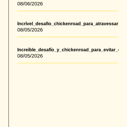
08/06/2026
Incrível_desafio_chickenroad_para_atravessar_
08/05/2026
Increíble_desafío_y_chickenroad_para_evitar_el_t
08/05/2026