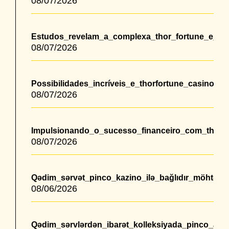
08/07/2026
Estudos_revelam_a_complexa_thor_fortune_e_se
08/07/2026
Possibilidades_incríveis_e_thorfortune_casino
08/07/2026
Impulsionando_o_sucesso_financeiro_com_thor_f
08/07/2026
Qədim_sərvət_pinco_kazino_ilə_bağlıdır_möhtəşə
08/06/2026
Qədim_sərvlərdən_ibarət_kolleksiyada_pinco_az