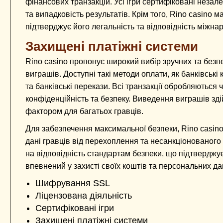
фінансових транзакцій. Усі ігри сертифіковані незал
та випадковість результатів. Крім того, Rino casino м
підтверджує його легальність та відповідність міжн
Захищені платіжні системи
Rino casino пропонує широкий вибір зручних та без
виграшів. Доступні такі методи оплати, як банківські ка
та банківські перекази. Всі транзакції обробляються 
конфіденційність та безпеку. Виведення виграшів зд
фактором для багатьох гравців.
Для забезпечення максимальної безпеки, Rino casi
дані гравців від перехоплення та несанкціонованого
на відповідність стандартам безпеки, що підтверджує
впевнений у захисті своїх коштів та персональних да
Шифрування SSL
Ліцензована діяльність
Сертифіковані ігри
Захищені платіжні системи