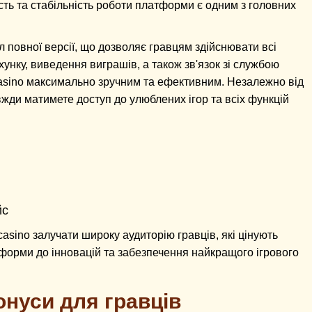
сть та стабільність роботи платформи є одним з головних
 повної версії, що дозволяє гравцям здійснювати всі
ахунку, виведення виграшів, а також зв'язок зі службою
casino максимально зручним та ефективним. Незалежно від
вжди матимете доступ до улюблених ігор та всіх функцій
йс
asino залучати широку аудиторію гравців, які цінують
атформи до інновацій та забезпечення найкращого ігрового
онуси для гравців