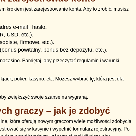
m krokiem jest zarejestrowanie konta. Aby to zrobić, musisz
res e-mail i hasło.
R, USD, etc.).
obiste, firmowe, etc.).
(bonus powitalny, bonus bez depozytu, etc.).
nacasino. Pamiętaj, aby przeczytać regulamin i warunki
kjack, poker, kasyno, etc. Możesz wybrać tę, która jest dla
 aby zwiększyć swoje szanse na wygraną.
ch graczy – jak je zdobyć
line, które oferują nowym graczom wiele możliwości zdobycia
strować się w kasynie i wypełnić formularz rejestracyjny. Po