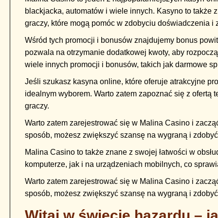
blackjacka, automatów i wiele innych. Kasyno to także
graczy, które mogą pomóc w zdobyciu doświadczenia i
Wśród tych promocji i bonusów znajdujemy bonus powita
pozwala na otrzymanie dodatkowej kwoty, aby rozpoczą
wiele innych promocji i bonusów, takich jak darmowe spi
Jeśli szukasz kasyna online, które oferuje atrakcyjne p
idealnym wyborem. Warto zatem zapoznać się z ofertą te
graczy.
Warto zatem zarejestrować się w Malina Casino i zacząć
sposób, możesz zwiększyć szansę na wygraną i zdoby
Malina Casino to także znane z swojej łatwości w obsł
komputerze, jak i na urządzeniach mobilnych, co sprawi
Warto zatem zarejestrować się w Malina Casino i zacząć
sposób, możesz zwiększyć szansę na wygraną i zdoby
Witaj w świecie hazardu – j