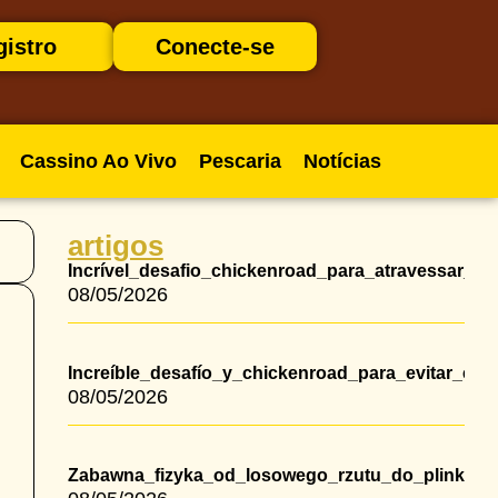
istro
Conecte-se
Cassino Ao Vivo
Pescaria
Notícias
artigos
Incrível_desafio_chickenroad_para_atravessar_
08/05/2026
Increíble_desafío_y_chickenroad_para_evitar_el_t
08/05/2026
Zabawna_fizyka_od_losowego_rzutu_do_plinko_gr