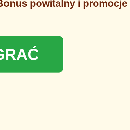
Bonus powitalny i promocje
 GRAĆ