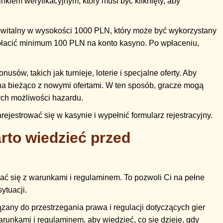
nkiem weryfikacyjnym, który musi być kliknięty, aby
witalny w wysokości 1000 PLN, który może być wykorzystany
płacić minimum 100 PLN na konto kasyno. Po wpłaceniu,
usów, takich jak turnieje, loterie i specjalne oferty. Aby
 na bieżąco z nowymi ofertami. W ten sposób, gracze mogą
ych możliwości hazardu.
ejestrować się w kasynie i wypełnić formularz rejestracyjny.
rto wiedzieć przed
ć się z warunkami i regulaminem. To pozwoli Ci na pełne
ytuacji.
ązany do przestrzegania prawa i regulacji dotyczących gier
runkami i regulaminem, aby wiedzieć, co się dzieje, gdy