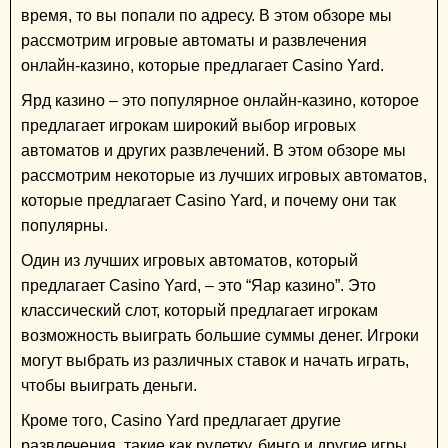
время, то вы попали по адресу. В этом обзоре мы
рассмотрим игровые автоматы и развлечения
онлайн-казино, которые предлагает Casino Yard.
Ярд казино – это популярное онлайн-казино, которое
предлагает игрокам широкий выбор игровых
автоматов и других развлечений. В этом обзоре мы
рассмотрим некоторые из лучших игровых автоматов,
которые предлагает Casino Yard, и почему они так
популярны.
Один из лучших игровых автоматов, который
предлагает Casino Yard, – это “Яар казино”. Это
классический слот, который предлагает игрокам
возможность выиграть большие суммы денег. Игроки
могут выбрать из различных ставок и начать играть,
чтобы выиграть деньги.
Кроме того, Casino Yard предлагает другие
развлечения, такие как рулетку, бинго и другие игры.