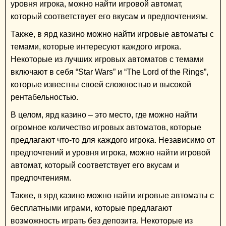
уровня игрока, можно найти игровой автомат,
который соответствует его вкусам и предпочтениям.
Также, в ярд казино можно найти игровые автоматы с
темами, которые интересуют каждого игрока.
Некоторые из лучших игровых автоматов с темами
включают в себя “Star Wars” и “The Lord of the Rings”,
которые известны своей сложностью и высокой
рентабельностью.
В целом, ярд казино – это место, где можно найти
огромное количество игровых автоматов, которые
предлагают что-то для каждого игрока. Независимо от
предпочтений и уровня игрока, можно найти игровой
автомат, который соответствует его вкусам и
предпочтениям.
Также, в ярд казино можно найти игровые автоматы с
бесплатными играми, которые предлагают
возможность играть без депозита. Некоторые из