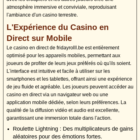
atmosphère immersive et conviviale, reproduisant
l'ambiance d'un casino terrestre.
L'Expérience du Casino en
Direct sur Mobile
Le casino en direct de fridayrolll.be est entièrement
optimisé pour les appareils mobiles, permettant aux
joueurs de profiter de leurs jeux préférés où qu'ils soient.
L'interface est intuitive et facile à utiliser sur les
smartphones et les tablettes, offrant ainsi une expérience
de jeu fluide et agréable. Les joueurs peuvent accéder au
casino en direct via un navigateur web ou une
application mobile dédiée, selon leurs préférences. La
qualité de la diffusion vidéo et audio est excellente,
garantissant une immersion totale dans l'action.
Roulette Lightning : Des multiplicateurs de gains
aléatoires pour des émotions fortes.