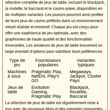
sélection complète de jeux de table, incluant le blackjack,
la roulette, le baccarat et le casino poker, disponibles en
de multiples variantes. Les joueurs pourront ainsi profiter
de leurs jeux de casino préférés dans un environnement
virtuel réaliste et immersif. Chaque jeu est conçu pour
offrir une expérience de jeu optimale, avec des
graphismes de haute qualité et des fonctionnalités
innovantes. Les amateurs de jeux de table trouveront un
large éventail d'options pour satisfaire leurs préférences.
Type de
Fournisseurs
Variantes
jeu
populaires
typiques
Machines
Pragmatic Play,
Megaways,
à sous
NetEnt, Play'n
Jackpot, Cluster
GO
Pays
Jeux de
Evolution
Blackjack,
table
Gaming,
Roulette,
Pragmatic Play
Baccarat
La sélection de jeux de table est régulièrement mise à
jour avec de nouveaux titres et des variantes innovantes,