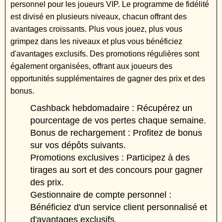
personnel pour les joueurs VIP. Le programme de fidélité
est divisé en plusieurs niveaux, chacun offrant des
avantages croissants. Plus vous jouez, plus vous
grimpez dans les niveaux et plus vous bénéficiez
d'avantages exclusifs. Des promotions régulières sont
également organisées, offrant aux joueurs des
opportunités supplémentaires de gagner des prix et des
bonus.
Cashback hebdomadaire : Récupérez un
pourcentage de vos pertes chaque semaine.
Bonus de rechargement : Profitez de bonus
sur vos dépôts suivants.
Promotions exclusives : Participez à des
tirages au sort et des concours pour gagner
des prix.
Gestionnaire de compte personnel :
Bénéficiez d'un service client personnalisé et
d'avantages exclusifs.