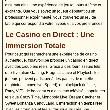
assurant ainsi une expérience de jeu toujours fraîche et
excitante. Que vous soyez un joueur débutant ou un
professionnel expérimenté, vous trouverez un jeu de
table qui correspond à votre niveau et à vos préférences.
Le Casino en Direct : Une
Immersion Totale
Pour ceux qui recherchent une expérience de casino
authentique, fridayrolll.be propose un casino en direct
avec des croupiers réels. Grâce à des fournisseurs tels
que Evolution Gaming, Pragmatic Live et Playtech, les
joueurs peuvent participer à des parties de roulette
(Lightning, Immersive, Speed), de blackjack (Infinite,
Party, VIP), de baccarat et à des jeux télévisés populaires
tels que Crazy Time, Monopoly Live, Dream Catcher et
Sweet Bonanza CandyLand. L'interaction en temps réel
avec les croupiers et les autres joueurs crée une