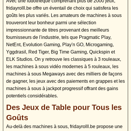
Avec une ludothèque comprenant plus de 2000 jeux,
fridayrolll.be offre un éventail de choix qui satisfera les
goûts les plus variés. Les amateurs de machines à sous
trouveront leur bonheur parmi une sélection
impressionnante de titres provenant des meilleurs
fournisseurs de l'industrie, tels que Pragmatic Play,
NetEnt, Evolution Gaming, Play'n GO, Microgaming,
Yggdrasil, Red Tiger, Big Time Gaming, Quickspin et
ELK Studios. On y retrouve les classiques à 3 rouleaux,
les machines à sous vidéo modernes à 5 rouleaux, les
machines à sous Megaways avec des milliers de façons
de gagner, les jeux avec des paiements en grappes et les
machines à sous à jackpot progressif offrant des gains
potentiels considérables.
Des Jeux de Table pour Tous les
Goûts
Au-delà des machines à sous, fridayrolll.be propose une