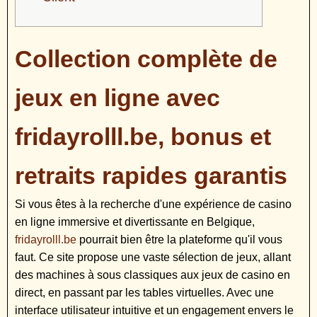
Collection complète de
jeux en ligne avec
fridayrolll.be, bonus et
retraits rapides garantis
Si vous êtes à la recherche d'une expérience de casino
en ligne immersive et divertissante en Belgique,
fridayrolll.be
pourrait bien être la plateforme qu'il vous
faut. Ce site propose une vaste sélection de jeux, allant
des machines à sous classiques aux jeux de casino en
direct, en passant par les tables virtuelles. Avec une
interface utilisateur intuitive et un engagement envers le