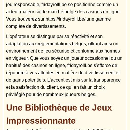
jeu responsable, fridayrolll.be se positionne comme un
acteur majeur sur le marché belge des casinos en ligne.
Vous trouverez sur https://fridayrolll.be/ une gamme
complète de divertissements.
L'opérateur se distingue par sa réactivité et son
adaptation aux réglementations belges, offrant ainsi un
environnement de jeu sécurisé et conforme aux normes
en vigueur. Que vous soyez un joueur occasionnel ou un
habitué des casinos en ligne, fridayrolll.be s'efforce de
répondre à vos attentes en matière de divertissement et
de gains potentiels. L’accent est mis sur la transparence
et la satisfaction du client, ce qui en fait un choix
privilégié pour de nombreux joueurs belges.
Une Bibliothèque de Jeux
Impressionnante