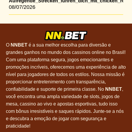
Aufregende_Strecken_führen_dich_mit_chicken_roa
08/07/2026
O
NNBET
é a sua melhor escolha para diversão e
grandes ganhos no mundo dos cassinos online no Brasil!
Com uma plataforma segura, jogos emocionantes e
promoções incríveis, oferecemos uma experiência de alto
nível para jogadores de todos os estilos. Nossa missão é
proporcionar entretenimento com transparência,
confiabilidade e suporte de primeira classe. No
NNBET
,
você encontra uma ampla variedade de slots, jogos de
mesa, cassino ao vivo e apostas esportivas, tudo isso
com bônus irresistíveis e saques rápidos. Junte-se a nós
e descubra a emoção de jogar com segurança e
praticidade!