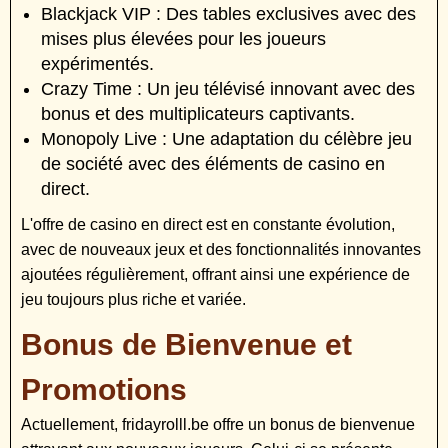
Blackjack VIP : Des tables exclusives avec des
mises plus élevées pour les joueurs
expérimentés.
Crazy Time : Un jeu télévisé innovant avec des
bonus et des multiplicateurs captivants.
Monopoly Live : Une adaptation du célèbre jeu
de société avec des éléments de casino en
direct.
L'offre de casino en direct est en constante évolution,
avec de nouveaux jeux et des fonctionnalités innovantes
ajoutées régulièrement, offrant ainsi une expérience de
jeu toujours plus riche et variée.
Bonus de Bienvenue et
Promotions
Actuellement, fridayrolll.be offre un bonus de bienvenue