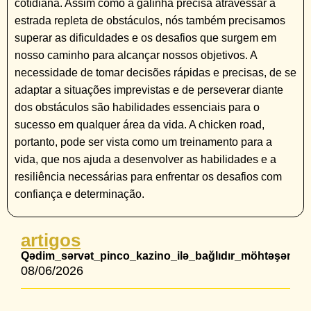
cotidiana. Assim como a galinha precisa atravessar a
estrada repleta de obstáculos, nós também precisamos
superar as dificuldades e os desafios que surgem em
nosso caminho para alcançar nossos objetivos. A
necessidade de tomar decisões rápidas e precisas, de se
adaptar a situações imprevistas e de perseverar diante
dos obstáculos são habilidades essenciais para o
sucesso em qualquer área da vida. A chicken road,
portanto, pode ser vista como um treinamento para a
vida, que nos ajuda a desenvolver as habilidades e a
resiliência necessárias para enfrentar os desafios com
confiança e determinação.
artigos
Qədim_sərvət_pinco_kazino_ilə_bağlıdır_möhtəşəm_ko
08/06/2026