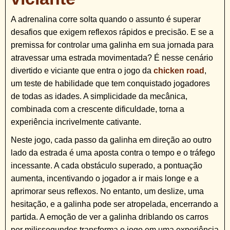
A adrenalina corre solta quando o assunto é superar
desafios que exigem reflexos rápidos e precisão. E se a
premissa for controlar uma galinha em sua jornada para
atravessar uma estrada movimentada? É nesse cenário
divertido e viciante que entra o jogo da
chicken road
,
um teste de habilidade que tem conquistado jogadores
de todas as idades. A simplicidade da mecânica,
combinada com a crescente dificuldade, torna a
experiência incrivelmente cativante.
Neste jogo, cada passo da galinha em direção ao outro
lado da estrada é uma aposta contra o tempo e o tráfego
incessante. A cada obstáculo superado, a pontuação
aumenta, incentivando o jogador a ir mais longe e a
aprimorar seus reflexos. No entanto, um deslize, uma
hesitação, e a galinha pode ser atropelada, encerrando a
partida. A emoção de ver a galinha driblando os carros
por milissegundos transforma o jogo em uma experiência