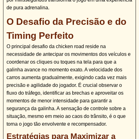
de pura adrenalina.
O Desafio da Precisão e do
Timing Perfeito
O principal desafio da chicken road reside na
necessidade de antecipar os movimentos dos veículos e
coordenar os cliques ou toques na tela para que a
galinha avance no momento exato. A velocidade dos
carros aumenta gradualmente, exigindo cada vez mais
precisão e agilidade do jogador. É crucial observar o
fluxo do tráfego, identificar as brechas e aproveitar os
momentos de menor intensidade para garantir a
segurança da galinha. A sensação de controle sobre a
situação, mesmo em meio ao caos do trânsito, é o que
torna o jogo tão envolvente e recompensador.
Estratégias para Maximizar a