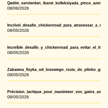
Qədim_sərvlərdən_ibarət_kolleksiyada_pinco_azerba
08/06/2026
Incrível_desafio_chickenroad_para_atravessar_a_ru
08/05/2026
Increíble_desafío_y_chickenroad_para_evitar_el_tráfi
08/05/2026
Zabawna_fizyka_od_losowego_rzutu_do_plinko_gra_p
08/05/2026
Précision_tactique_pour_maximiser_vos_gains_avec_l
08/05/2026