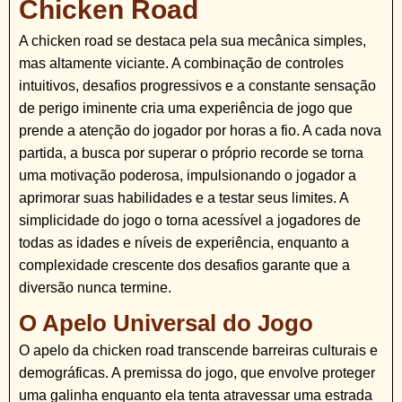
Chicken Road
A chicken road se destaca pela sua mecânica simples,
mas altamente viciante. A combinação de controles
intuitivos, desafios progressivos e a constante sensação
de perigo iminente cria uma experiência de jogo que
prende a atenção do jogador por horas a fio. A cada nova
partida, a busca por superar o próprio recorde se torna
uma motivação poderosa, impulsionando o jogador a
aprimorar suas habilidades e a testar seus limites. A
simplicidade do jogo o torna acessível a jogadores de
todas as idades e níveis de experiência, enquanto a
complexidade crescente dos desafios garante que a
diversão nunca termine.
O Apelo Universal do Jogo
O apelo da chicken road transcende barreiras culturais e
demográficas. A premissa do jogo, que envolve proteger
uma galinha enquanto ela tenta atravessar uma estrada