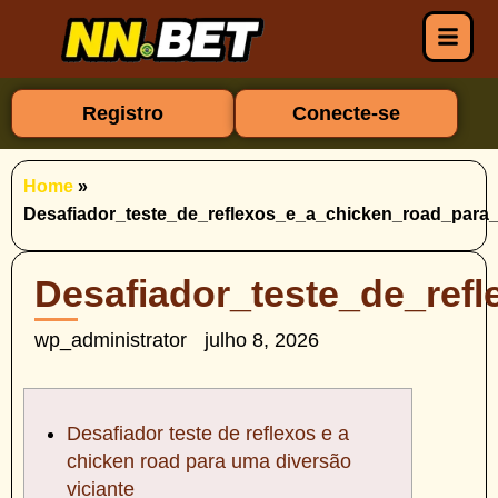
Registro
Conecte-se
Home
»
Desafiador_teste_de_reflexos_e_a_chicken_road_para
Desafiador_teste_de_ref
wp_administrator
julho 8, 2026
Desafiador teste de reflexos e a
chicken road para uma diversão
viciante