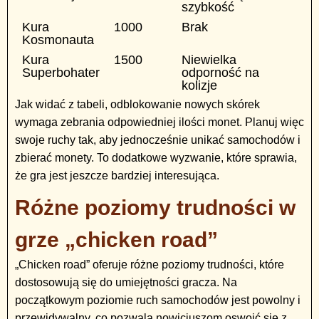
szybkość
Kura
1000
Brak
Kosmonauta
Kura
1500
Niewielka
Superbohater
odporność na
kolizje
Jak widać z tabeli, odblokowanie nowych skórek
wymaga zebrania odpowiedniej ilości monet. Planuj więc
swoje ruchy tak, aby jednocześnie unikać samochodów i
zbierać monety. To dodatkowe wyzwanie, które sprawia,
że gra jest jeszcze bardziej interesująca.
Różne poziomy trudności w
grze „chicken road”
„Chicken road” oferuje różne poziomy trudności, które
dostosowują się do umiejętności gracza. Na
początkowym poziomie ruch samochodów jest powolny i
przewidywalny, co pozwala nowicjuszom oswoić się z