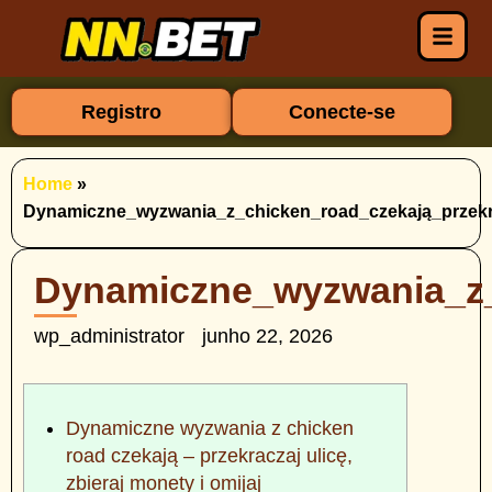
Registro
Conecte-se
Home
»
Dynamiczne_wyzwania_z_chicken_road_czekają_przekra
Dynamiczne_wyzwania_z_c
wp_administrator
junho 22, 2026
Dynamiczne wyzwania z chicken
road czekają – przekraczaj ulicę,
zbieraj monety i omijaj