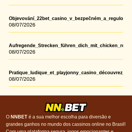
Objevování_22bet_casino_v_bezpečném_a_regulovan
08/07/2026
Aufregende_Strecken_führen_dich_mit_chicken_roa
08/07/2026
Pratique_ludique_et_playjonny_casino_découvrez_un
08/07/2026
O
NNBET
é a sua melhor escolha para diversão e
grandes ganhos no mundo dos cassinos online no Brasil!
Com uma plataforma segura, jogos emocionantes e