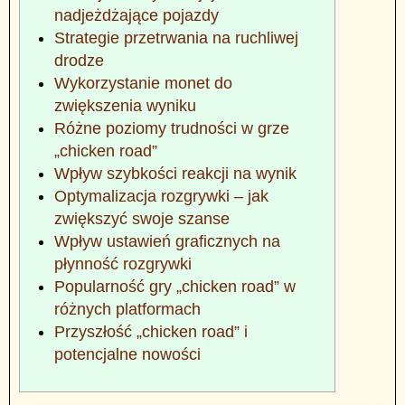
nadjeżdżające pojazdy
Strategie przetrwania na ruchliwej
drodze
Wykorzystanie monet do
zwiększenia wyniku
Różne poziomy trudności w grze
„chicken road”
Wpływ szybkości reakcji na wynik
Optymalizacja rozgrywki – jak
zwiększyć swoje szanse
Wpływ ustawień graficznych na
płynność rozgrywki
Popularność gry „chicken road” w
różnych platformach
Przyszłość „chicken road” i
potencjalne nowości