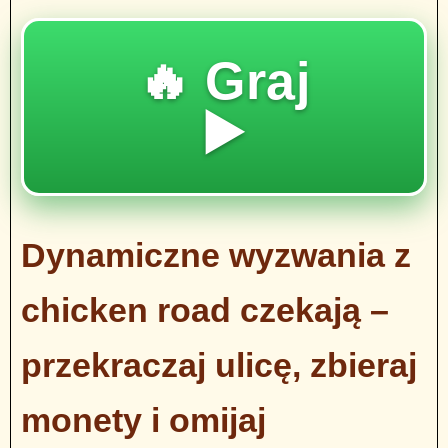
🔥 Graj
▶️
Dynamiczne wyzwania z
chicken road czekają –
przekraczaj ulicę, zbieraj
monety i omijaj