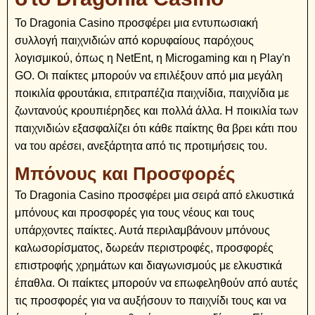
Το Dragonia Casino προσφέρει μια εντυπωσιακή
συλλογή παιχνιδιών από κορυφαίους παρόχους
λογισμικού, όπως η NetEnt, η Microgaming και η Play'n
GO. Οι παίκτες μπορούν να επιλέξουν από μια μεγάλη
ποικιλία φρουτάκια, επιτραπέζια παιχνίδια, παιχνίδια με
ζωντανούς κρουπιέρηδες και πολλά άλλα. Η ποικιλία των
παιχνιδιών εξασφαλίζει ότι κάθε παίκτης θα βρει κάτι που
να του αρέσει, ανεξάρτητα από τις προτιμήσεις του.
Μπόνους και Προσφορές
Το Dragonia Casino προσφέρει μια σειρά από ελκυστικά
μπόνους και προσφορές για τους νέους και τους
υπάρχοντες παίκτες. Αυτά περιλαμβάνουν μπόνους
καλωσορίσματος, δωρεάν περιστροφές, προσφορές
επιστροφής χρημάτων και διαγωνισμούς με ελκυστικά
έπαθλα. Οι παίκτες μπορούν να επωφεληθούν από αυτές
τις προσφορές για να αυξήσουν το παιχνίδι τους και να