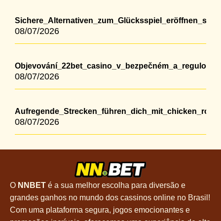
Sichere_Alternativen_zum_Glücksspiel_eröffnen_sic
08/07/2026
Objevování_22bet_casino_v_bezpečném_a_regulovan
08/07/2026
Aufregende_Strecken_führen_dich_mit_chicken_roa
08/07/2026
O
NNBET
é a sua melhor escolha para diversão e
grandes ganhos no mundo dos cassinos online no Brasil!
Com uma plataforma segura, jogos emocionantes e