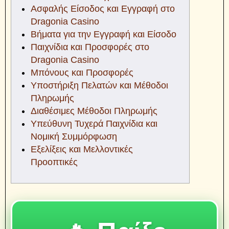
Ασφαλής Είσοδος και Εγγραφή στο
Dragonia Casino
Βήματα για την Εγγραφή και Είσοδο
Παιχνίδια και Προσφορές στο
Dragonia Casino
Μπόνους και Προσφορές
Υποστήριξη Πελατών και Μέθοδοι
Πληρωμής
Διαθέσιμες Μέθοδοι Πληρωμής
Υπεύθυνη Τυχερά Παιχνίδια και
Νομική Συμμόρφωση
Εξελίξεις και Μελλοντικές
Προοπτικές