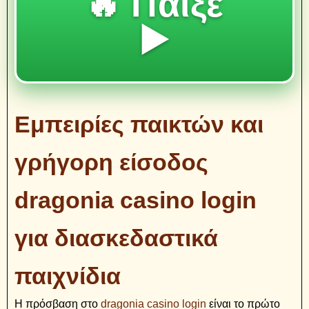
🔥 Παίξε
▶️
Εμπειρίες παικτών και
γρήγορη είσοδος
dragonia casino login
για διασκεδαστικά
παιχνίδια
Η πρόσβαση στο
dragonia casino login
είναι το πρώτο