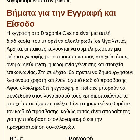
λογαριασμών από ανήλικους.
Βήματα για την Εγγραφή και
Είσοδο
Η εγγραφή στο Dragonia Casino είναι μια απλή
διαδικασία που μπορεί να ολοκληρωθεί σε λίγα λεπτά.
Αρχικά, οι παίκτες καλούνται να συμπληρώσουν μια
φόρμα εγγραφής με τα προσωπικά τους στοιχεία, όπως
όνομα, διεύθυνση, ημερομηνία γέννησης και στοιχεία
επικοινωνίας. Στη συνέχεια, θα πρέπει να δημιουργήσουν
ένα όνομα χρήστη και έναν ισχυρό κωδικό πρόσβασης.
Αφού ολοκληρωθεί η εγγραφή, οι παίκτες μπορούν να
συνδεθούν στον λογαριασμό τους χρησιμοποιώντας τα
στοιχεία που έχουν επιλέξει. Είναι σημαντικό να θυμάστε
τον κωδικό πρόσβασης, καθώς αυτός είναι απαραίτητος
για την πρόσβαση στον λογαριασμό και την
πραγματοποίηση συναλλαγών.
Βήμα
Περιγραφή