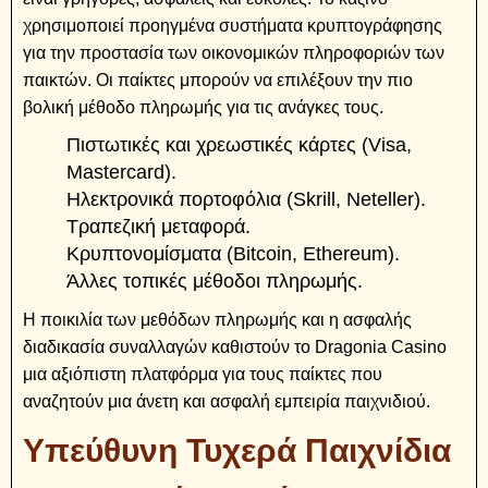
χρησιμοποιεί προηγμένα συστήματα κρυπτογράφησης
για την προστασία των οικονομικών πληροφοριών των
παικτών. Οι παίκτες μπορούν να επιλέξουν την πιο
βολική μέθοδο πληρωμής για τις ανάγκες τους.
Πιστωτικές και χρεωστικές κάρτες (Visa,
Mastercard).
Ηλεκτρονικά πορτοφόλια (Skrill, Neteller).
Τραπεζική μεταφορά.
Κρυπτονομίσματα (Bitcoin, Ethereum).
Άλλες τοπικές μέθοδοι πληρωμής.
Η ποικιλία των μεθόδων πληρωμής και η ασφαλής
διαδικασία συναλλαγών καθιστούν το Dragonia Casino
μια αξιόπιστη πλατφόρμα για τους παίκτες που
αναζητούν μια άνετη και ασφαλή εμπειρία παιχνιδιού.
Υπεύθυνη Τυχερά Παιχνίδια