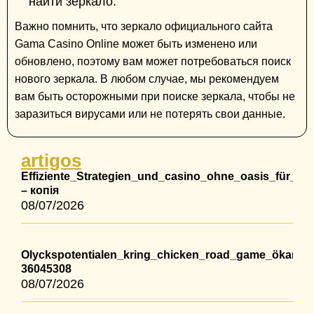
найти зеркало.
Важно помнить, что зеркало официального сайта
Gama Casino Online может быть изменено или
обновлено, поэтому вам может потребоваться поиск
нового зеркала. В любом случае, мы рекомендуем
вам быть осторожными при поиске зеркала, чтобы не
заразиться вирусами или не потерять свои данные.
artigos
Effiziente_Strategien_und_casino_ohne_oasis_für_lang
– копія
08/07/2026
Olyckspotentialen_kring_chicken_road_game_ökar_m
36045308
08/07/2026