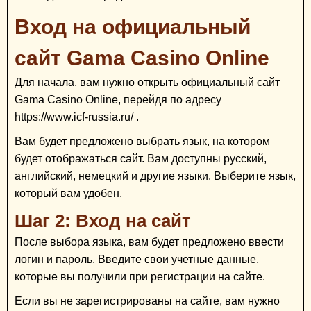
Вход на официальный
сайт Gama Casino Online
Для начала, вам нужно открыть официальный сайт
Gama Casino Online, перейдя по адресу
https://www.icf-russia.ru/ .
Вам будет предложено выбрать язык, на котором
будет отображаться сайт. Вам доступны русский,
английский, немецкий и другие языки. Выберите язык,
который вам удобен.
Шаг 2: Вход на сайт
После выбора языка, вам будет предложено ввести
логин и пароль. Введите свои учетные данные,
которые вы получили при регистрации на сайте.
Если вы не зарегистрированы на сайте, вам нужно