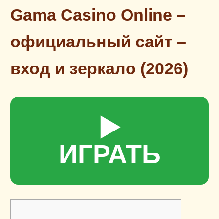
Gama Casino Online –
официальный сайт –
вход и зеркало (2026)
▶️
ИГРАТЬ