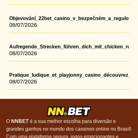
Objevování_22bet_casino_v_bezpečném_a_regulovan
08/07/2026
Aufregende_Strecken_führen_dich_mit_chicken_roa
08/07/2026
Pratique_ludique_et_playjonny_casino_découvrez_un
08/07/2026
O
NNBET
é a sua melhor escolha para diversão e
grandes ganhos no mundo dos cassinos online no Brasil!
Com uma plataforma segura, jogos emocionantes e