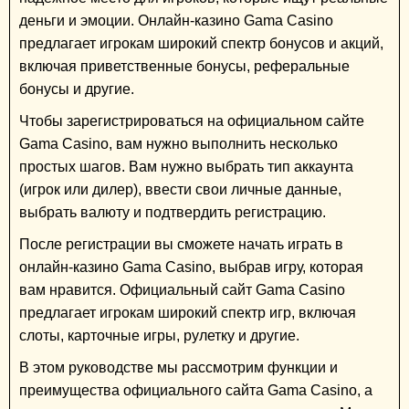
деньги и эмоции. Онлайн-казино Gama Casino
предлагает игрокам широкий спектр бонусов и акций,
включая приветственные бонусы, реферальные
бонусы и другие.
Чтобы зарегистрироваться на официальном сайте
Gama Casino, вам нужно выполнить несколько
простых шагов. Вам нужно выбрать тип аккаунта
(игрок или дилер), ввести свои личные данные,
выбрать валюту и подтвердить регистрацию.
После регистрации вы сможете начать играть в
онлайн-казино Gama Casino, выбрав игру, которая
вам нравится. Официальный сайт Gama Casino
предлагает игрокам широкий спектр игр, включая
слоты, карточные игры, рулетку и другие.
В этом руководстве мы рассмотрим функции и
преимущества официального сайта Gama Casino, а