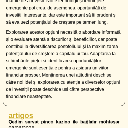
înainte de a investi. Noile tehnologii și tendințele
emergente pot crea, de asemenea, oportunități de
investiții interesante, dar este important să fii prudent și
să evaluezi potențialul de creștere pe termen lung.
Explorarea acestor opțiuni necesită o abordare informată
și o evaluare atentă a riscurilor și beneficiilor, dar poate
contribui la diversificarea portofoliului și la maximizarea
potențialului de creștere a capitalului tău. Adaptarea la
schimbările pieței și identificarea oportunităților
emergente sunt esențiale pentru a asigura un viitor
financiar prosper. Menținerea unei atitudini deschise
către noi idei și explorarea cu atenție a diverselor opțiuni
de investiții poate deschide uși către perspective
financiare neașteptate.
artigos
Qədim_sərvət_pinco_kazino_ilə_bağlıdır_möhtəşəm_ko