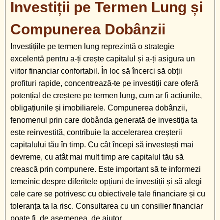
Investiții pe Termen Lung și
Compunerea Dobânzii
Investițiile pe termen lung reprezintă o strategie
excelentă pentru a-ți crește capitalul și a-ți asigura un
viitor financiar confortabil. În loc să încerci să obții
profituri rapide, concentrează-te pe investiții care oferă
potențial de creștere pe termen lung, cum ar fi acțiunile,
obligațiunile și imobiliarele. Compunerea dobânzii,
fenomenul prin care dobânda generată de investiția ta
este reinvestită, contribuie la accelerarea creșterii
capitalului tău în timp. Cu cât începi să investești mai
devreme, cu atât mai mult timp are capitalul tău să
crească prin compunere. Este important să te informezi
temeinic despre diferitele opțiuni de investiții și să alegi
cele care se potrivesc cu obiectivele tale financiare și cu
toleranța ta la risc. Consultarea cu un consilier financiar
poate fi, de asemenea, de ajutor.