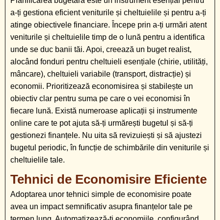
Planificarea bugetară este un instrument esențial pentru
a-ți gestiona eficient veniturile și cheltuielile și pentru a-ți
atinge obiectivele financiare. Începe prin a-ți urmări atent
veniturile și cheltuielile timp de o lună pentru a identifica
unde se duc banii tăi. Apoi, creează un buget realist,
alocând fonduri pentru cheltuieli esențiale (chirie, utilități,
mâncare), cheltuieli variabile (transport, distracție) și
economii. Prioritizează economisirea și stabilește un
obiectiv clar pentru suma pe care o vei economisi în
fiecare lună. Există numeroase aplicații și instrumente
online care te pot ajuta să-ți urmărești bugetul și să-ți
gestionezi finanțele. Nu uita să revizuiești și să ajustezi
bugetul periodic, în funcție de schimbările din veniturile și
cheltuielile tale.
Tehnici de Economisire Eficiente
Adoptarea unor tehnici simple de economisire poate
avea un impact semnificativ asupra finanțelor tale pe
termen lung. Automatizează-ți economiile, configurând