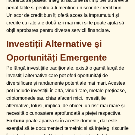
încearcă să plătești integral facturile la timp pentru a evita
penalitățile și pentru a-ți menține un scor de credit bun.
Un scor de credit bun îți oferă acces la împrumuturi și
credite cu rate ale dobânzii mai mici și te poate ajuta să
obții aprobarea pentru diverse servicii financiare.
Investiții Alternative și
Oportunități Emergente
Pe lângă investițiile tradiționale, există o gamă largă de
investiții alternative care pot oferi oportunități de
diversificare și randamente potențiale mai mari. Acestea
pot include investiții în artă, vinuri rare, metale prețioase,
criptomonede sau chiar afaceri mici. Investițiile
alternative, totuși, implică, de obicei, un risc mai mare și
necesită o cunoaștere aprofundată a pieței respective.
Fortuna
poate apărea și în aceste domenii, dar este
esențial să te documentezi temeinic și să înțelegi riscurile