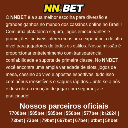
O
NNBET
é a sua melhor escolha para diversão e
grandes ganhos no mundo dos cassinos online no Brasil!
Com uma plataforma segura, jogos emocionantes e
promoções incríveis, oferecemos uma experiência de alto
nível para jogadores de todos os estilos. Nossa missão é
proporcionar entretenimento com transparência,
confiabilidade e suporte de primeira classe. No
NNBET
,
você encontra uma ampla variedade de slots, jogos de
mesa, cassino ao vivo e apostas esportivas, tudo isso
com bônus irresistíveis e saques rápidos. Junte-se a nós
e descubra a emoção de jogar com segurança e
praticidade!
Nossos parceiros oficiais
7700bet
|
585bet
|
585bet
|
556bet
|
577bet
|
br2024
|
73bet
|
73bet
|
79bet
|
667bet
|
67bet
|
utbet
|
5hbet