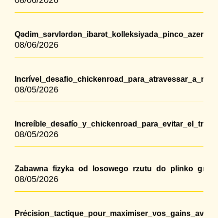
08/06/2026
Qədim_sərvlərdən_ibarət_kolleksiyada_pinco_azerba
08/06/2026
Incrível_desafio_chickenroad_para_atravessar_a_ru
08/05/2026
Increíble_desafío_y_chickenroad_para_evitar_el_tráfi
08/05/2026
Zabawna_fizyka_od_losowego_rzutu_do_plinko_gra_p
08/05/2026
Précision_tactique_pour_maximiser_vos_gains_avec_l