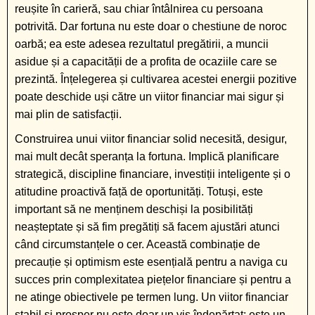
reușite în carieră, sau chiar întâlnirea cu persoana
potrivită. Dar fortuna nu este doar o chestiune de noroc
oarbă; ea este adesea rezultatul pregătirii, a muncii
asidue și a capacității de a profita de ocaziile care se
prezintă. Înțelegerea și cultivarea acestei energii pozitive
poate deschide uși către un viitor financiar mai sigur și
mai plin de satisfacții.
Construirea unui viitor financiar solid necesită, desigur,
mai mult decât speranța la fortuna. Implică planificare
strategică, discipline financiare, investiții inteligente și o
atitudine proactivă față de oportunități. Totuși, este
important să ne menținem deschiși la posibilități
neașteptate și să fim pregătiți să facem ajustări atunci
când circumstanțele o cer. Această combinație de
precauție și optimism este esențială pentru a naviga cu
succes prin complexitatea piețelor financiare și pentru a
ne atinge obiectivele pe termen lung. Un viitor financiar
stabil și prosper nu este doar un vis îndepărtat; este un