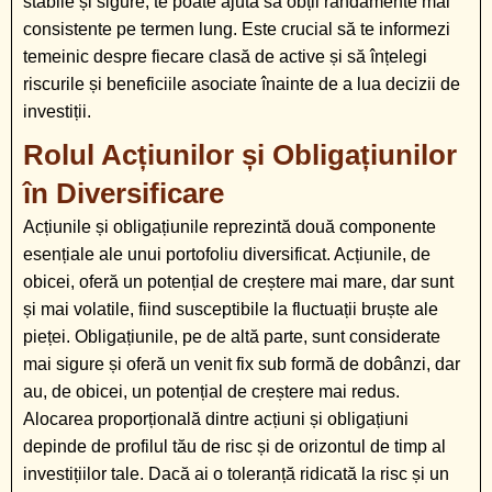
stabile și sigure, te poate ajuta să obții randamente mai
consistente pe termen lung. Este crucial să te informezi
temeinic despre fiecare clasă de active și să înțelegi
riscurile și beneficiile asociate înainte de a lua decizii de
investiții.
Rolul Acțiunilor și Obligațiunilor
în Diversificare
Acțiunile și obligațiunile reprezintă două componente
esențiale ale unui portofoliu diversificat. Acțiunile, de
obicei, oferă un potențial de creștere mai mare, dar sunt
și mai volatile, fiind susceptibile la fluctuații bruște ale
pieței. Obligațiunile, pe de altă parte, sunt considerate
mai sigure și oferă un venit fix sub formă de dobânzi, dar
au, de obicei, un potențial de creștere mai redus.
Alocarea proporțională dintre acțiuni și obligațiuni
depinde de profilul tău de risc și de orizontul de timp al
investițiilor tale. Dacă ai o toleranță ridicată la risc și un