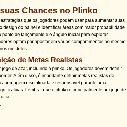
 suas Chances no Plinko
 estratégias que os jogadores podem usar para aumentar suas
esign do painel e identificar áreas com maior probabilidade
r o ponto de lançamento e o ângulo inicial para explorar
ogadores optam por apostar em vários compartimentos ao mesmo
nos um deles.
ição de Metas Realistas
ogo de azar, incluindo o plinko. Os jogadores devem definir
rder. Além disso, é importante definir metas realistas de
a abordagem disciplinada e responsável garante uma
ignificativas. Lembrar que o plinko é principalmente um jogo de
ucial.
.