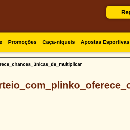
Reg
e
Promoções
Caça-níqueis
Apostas Esportivas
erece_chances_únicas_de_multiplicar
rteio_com_plinko_oferece_