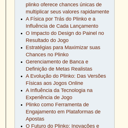
plinko oferece chances únicas de
multiplicar seus valores rapidamente
A Física por Trás do Plinko e a
Influência de Cada Lançamento
O Impacto do Design do Painel no
Resultado do Jogo
Estratégias para Maximizar suas
Chances no Plinko
Gerenciamento de Banca e
Definição de Metas Realistas
A Evolução do Plinko: Das Versões
Físicas aos Jogos Online
A Influência da Tecnologia na
Experiência de Jogo
Plinko como Ferramenta de
Engajamento em Plataformas de
Apostas
O Futuro do Plinko: Inovações e