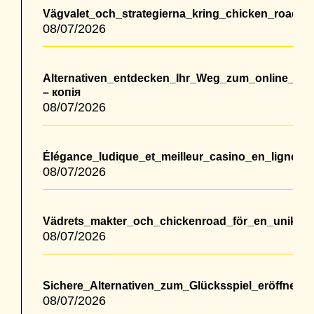
Vägvalet_och_strategierna_kring_chicken_road_ca
08/07/2026
Alternativen_entdecken_Ihr_Weg_zum_online_cas
– копія
08/07/2026
Élégance_ludique_et_meilleur_casino_en_ligne_
08/07/2026
Vädrets_makter_och_chickenroad_för_en_unik_va
08/07/2026
Sichere_Alternativen_zum_Glücksspiel_eröffnen
08/07/2026