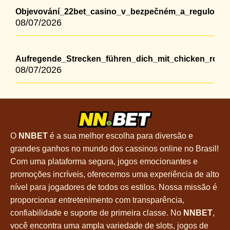
Objevování_22bet_casino_v_bezpečném_a_regulovan
08/07/2026
Aufregende_Strecken_führen_dich_mit_chicken_roa
08/07/2026
O
NNBET
é a sua melhor escolha para diversão e
grandes ganhos no mundo dos cassinos online no Brasil!
Com uma plataforma segura, jogos emocionantes e
promoções incríveis, oferecemos uma experiência de alto
nível para jogadores de todos os estilos. Nossa missão é
proporcionar entretenimento com transparência,
confiabilidade e suporte de primeira classe. No
NNBET
,
você encontra uma ampla variedade de slots, jogos de