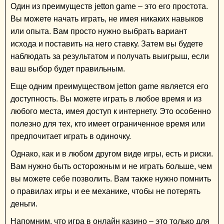
Один из преимуществ jetton game – это его простота.
Вы можете начать играть, не имея никаких навыков
или опыта. Вам просто нужно выбрать вариант
исхода и поставить на него ставку. Затем вы будете
наблюдать за результатом и получать выигрыш, если
ваш выбор будет правильным.
Еще одним преимуществом jetton game является его
доступность. Вы можете играть в любое время и из
любого места, имея доступ к интернету. Это особенно
полезно для тех, кто имеет ограниченное время или
предпочитает играть в одиночку.
Однако, как и в любом другом виде игры, есть и риски.
Вам нужно быть осторожным и не играть больше, чем
вы можете себе позволить. Вам также нужно помнить
о правилах игры и ее механике, чтобы не потерять
деньги.
Напомним, что игра в онлайн казино – это только для