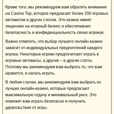
Кроме того, мы рекомендуем вам обратить внимание
на Casino Top, которое предлагает более 200 игровых
автоматов и других слотов. Это казино имеет
лицензию на игорный бизнес и обеспечивает
безопасность и конфиденциальность своих игроков.
Важно отметить, что выбор лучшего онлайн-казино
зависит от индивидуальных предпочтений каждого
игрока. Некоторые игроки предпочитают играть в
игровые автоматы, а другие – в другие слоты.
Поэтому мы рекомендуем вам выбрать то, что вам
нравится, и начать играть.
В любом случае, мы рекомендуем вам выбрать из
лучших онлайн-казино, которые предлагают
максимальную отдачу и минимальный риск. Это
поможет вам играть безопасно и получать
удовольствие от игры.