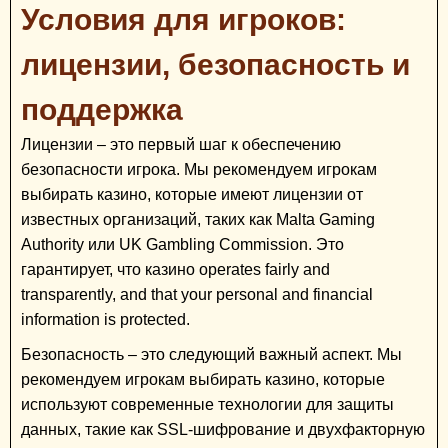
Условия для игроков:
лицензии, безопасность и
поддержка
Лицензии – это первый шаг к обеспечению
безопасности игрока. Мы рекомендуем игрокам
выбирать казино, которые имеют лицензии от
известных организаций, таких как Malta Gaming
Authority или UK Gambling Commission. Это
гарантирует, что казино operates fairly and
transparently, and that your personal and financial
information is protected.
Безопасность – это следующий важный аспект. Мы
рекомендуем игрокам выбирать казино, которые
используют современные технологии для защиты
данных, такие как SSL-шифрование и двухфакторную