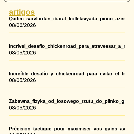
artigos
Qədim_sərvlərdən_ibarət_kolleksiyada_pinco_azerba
08/06/2026
Incrível_desafio_chickenroad_para_atravessar_a_ru
08/05/2026
Increíble_desafío_y_chickenroad_para_evitar_el_tráfi
08/05/2026
Zabawna_fizyka_od_losowego_rzutu_do_plinko_gra_p
08/05/2026
Précision_tactique_pour_maximiser_vos_gains_avec_l