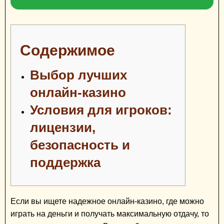
Содержимое
Выбор лучших
онлайн-казино
Условия для игроков:
лицензии,
безопасность и
поддержка
Если вы ищете надежное онлайн-казино, где можно
играть на деньги и получать максимальную отдачу, то