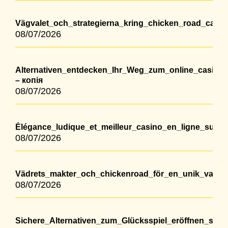
Vägvalet_och_strategierna_kring_chicken_road_casino
08/07/2026
Alternativen_entdecken_Ihr_Weg_zum_online_casino
– копія
08/07/2026
Élégance_ludique_et_meilleur_casino_en_ligne_suis
08/07/2026
Vädrets_makter_och_chickenroad_för_en_unik_vandr
08/07/2026
Sichere_Alternativen_zum_Glücksspiel_eröffnen_sic