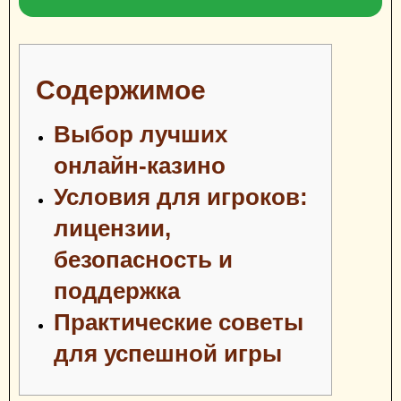
Содержимое
Выбор лучших
онлайн-казино
Условия для игроков:
лицензии,
безопасность и
поддержка
Практические советы
для успешной игры