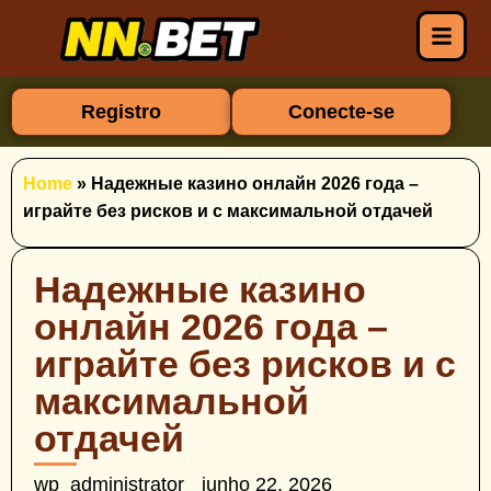
Registro
Conecte-se
Home
»
Надежные казино онлайн 2026 года –
играйте без рисков и с максимальной отдачей
Надежные казино
онлайн 2026 года –
играйте без рисков и с
максимальной
отдачей
wp_administrator
junho 22, 2026