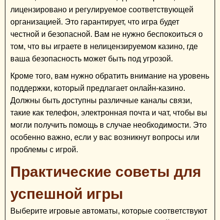
лицензировано и регулируемое соответствующей
организацией. Это гарантирует, что игра будет
честной и безопасной. Вам не нужно беспокоиться о
том, что вы играете в нелицензируемом казино, где
ваша безопасность может быть под угрозой.
Кроме того, вам нужно обратить внимание на уровень
поддержки, который предлагает онлайн-казино.
Должны быть доступны различные каналы связи,
такие как телефон, электронная почта и чат, чтобы вы
могли получить помощь в случае необходимости. Это
особенно важно, если у вас возникнут вопросы или
проблемы с игрой.
Практические советы для
успешной игры
Выберите игровые автоматы, которые соответствуют