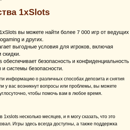
тва 1xSlots
xSlots вы можете найти более 7 000 игр от ведущих
rogaming и других.
агает выгодные условия для игроков, включая
 скидки.
ts обеспечивает безопасность и конфиденциальность
 и системы безопасности.
йти информацию о различных способах депозита и снятия
ли у вас возникнут вопросы или проблемы, вы можете
руглосуточно, чтобы помочь вам в любое время.
1xslots несколько месяцев, и я могу сказать, что это
овал. Игры здесь всегда доступны, а также поддержка