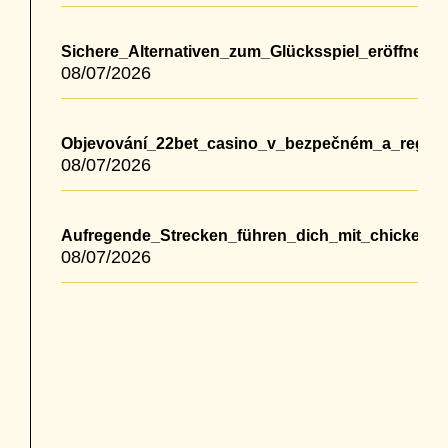
Sichere_Alternativen_zum_Glücksspiel_eröffnen
08/07/2026
Objevování_22bet_casino_v_bezpečném_a_regulo
08/07/2026
Aufregende_Strecken_führen_dich_mit_chicken_
08/07/2026