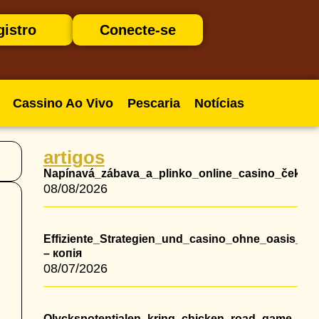
istro
Conecte-se
Cassino Ao Vivo
Pescaria
Notícias
artigos
Napínavá_zábava_a_plinko_online_casino_čeká_na_
08/08/2026
Effiziente_Strategien_und_casino_ohne_oasis_für_
– копія
08/07/2026
Olyckspotentialen_kring_chicken_road_game_ök