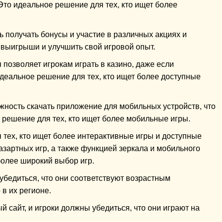
Это идеальное решение для тех, кто ищет более
ь получать бонусы и участие в различных акциях и
 выигрыши и улучшить свой игровой опыт.
я позволяет игрокам играть в казино, даже если
деальное решение для тех, кто ищет более доступные
ожность скачать приложение для мобильных устройств, что
е решение для тех, кто ищет более мобильные игры.
я тех, кто ищет более интерактивные игры и доступные
азартных игр, а также функцией зеркала и мобильного
более широкий выбор игр.
 убедиться, что они соответствуют возрастным
в их регионе.
й сайт, и игроки должны убедиться, что они играют на
.