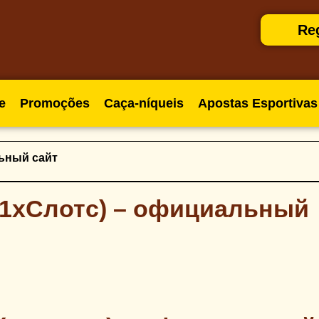
Reg
e
Promoções
Caça-níqueis
Apostas Esportivas
льный сайт
 (1хСлотс) – официальный