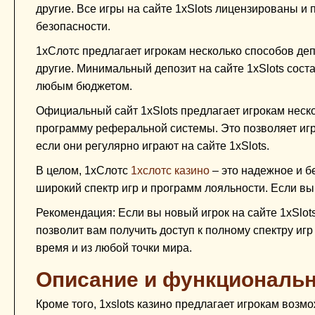
другие. Все игры на сайте 1xSlots лицензированы 
безопасности.
1хСлотс предлагает игрокам несколько способов деп
другие. Минимальный депозит на сайте 1xSlots соста
любым бюджетом.
Официальный сайт 1xSlots предлагает игрокам неск
программу реферальной системы. Это позволяет иг
если они регулярно играют на сайте 1xSlots.
В целом, 1хСлотс
1хслотс казино
– это надежное и б
широкий спектр игр и программ лояльности. Если вы
Рекомендация: Если вы новый игрок на сайте 1xSlots
позволит вам получить доступ к полному спектру игр
время и из любой точки мира.
Описание и функционально
Кроме того, 1xslots казино предлагает игрокам возмо