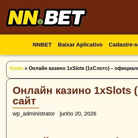
NNBET
Baixar Aplicativo
Cadastre-s
Home
»
Онлайн казино 1xSlots (1хСлотс) – официа
Онлайн казино 1xSlots
сайт
wp_administrator
junho 20, 2026