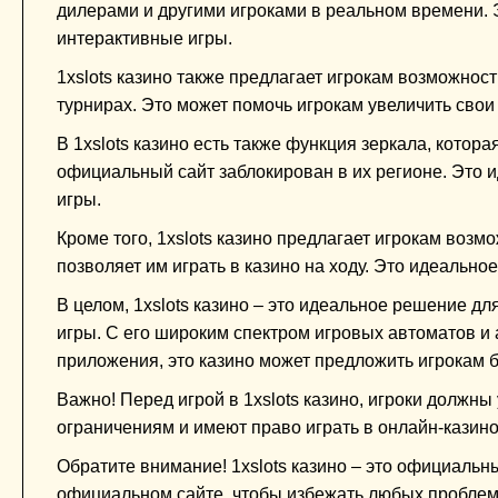
дилерами и другими игроками в реальном времени. 
интерактивные игры.
1xslots казино также предлагает игрокам возможност
турнирах. Это может помочь игрокам увеличить свои
В 1xslots казино есть также функция зеркала, котора
официальный сайт заблокирован в их регионе. Это и
игры.
Кроме того, 1xslots казино предлагает игрокам возм
позволяет им играть в казино на ходу. Это идеально
В целом, 1xslots казино – это идеальное решение дл
игры. С его широким спектром игровых автоматов и 
приложения, это казино может предложить игрокам 
Важно! Перед игрой в 1xslots казино, игроки должны
ограничениям и имеют право играть в онлайн-казино 
Обратите внимание! 1xslots казино – это официальны
официальном сайте, чтобы избежать любых проблем