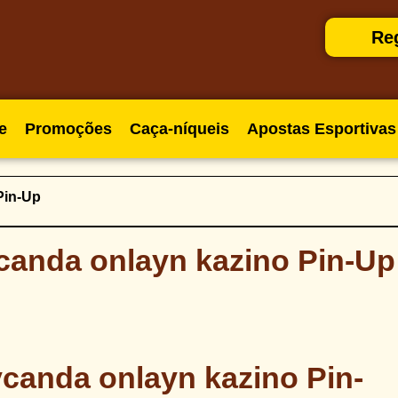
Reg
e
Promoções
Caça-níqueis
Apostas Esportivas
Pin-Up
canda onlayn kazino Pin-Up
canda onlayn kazino Pin-