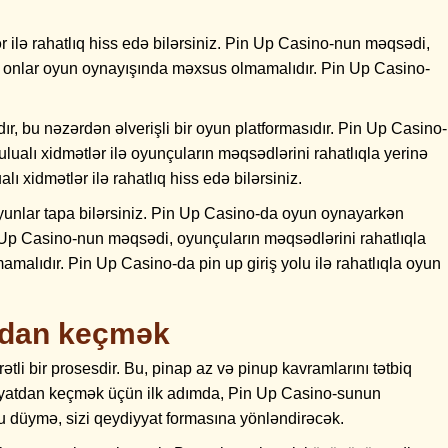
ilə rahatlıq hiss edə bilərsiniz. Pin Up Casino-nun məqsədi,
 və onlar oyun oynayışında məxsus olmamalıdır. Pin Up Casino-
r, bu nəzərdən əlverişli bir oyun platformasıdır. Pin Up Casino-
ulualı xidmətlər ilə oyunçuların məqsədlərini rahatlıqla yerinə
 xidmətlər ilə rahatlıq hiss edə bilərsiniz.
unlar tapa bilərsiniz. Pin Up Casino-da oyun oynayarkən
in Up Casino-nun məqsədi, oyunçuların məqsədlərini rahatlıqla
amalıdır. Pin Up Casino-da pin up giriş yolu ilə rahatlıqla oyun
tdan keçmək
li bir prosesdir. Bu, pinap az və pinup kavramlarını tətbiq
iyyatdan keçmək üçün ilk adımda, Pin Up Casino-sunun
u düymə, sizi qeydiyyat formasına yönləndirəcək.