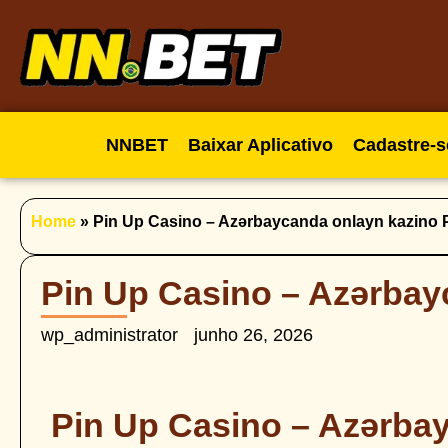
NNBET
Baixar Aplicativo
Cadastre-s
Home
»
Pin Up Casino – Azərbaycanda onlayn kazino 
Pin Up Casino – Azərbay
wp_administrator
junho 26, 2026
Pin Up Casino – Azərbay