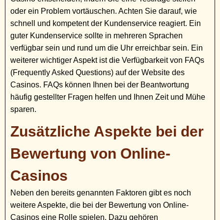
oder ein Problem vortäuschen. Achten Sie darauf, wie
schnell und kompetent der Kundenservice reagiert. Ein
guter Kundenservice sollte in mehreren Sprachen
verfügbar sein und rund um die Uhr erreichbar sein. Ein
weiterer wichtiger Aspekt ist die Verfügbarkeit von FAQs
(Frequently Asked Questions) auf der Website des
Casinos. FAQs können Ihnen bei der Beantwortung
häufig gestellter Fragen helfen und Ihnen Zeit und Mühe
sparen.
Zusätzliche Aspekte bei der
Bewertung von Online-
Casinos
Neben den bereits genannten Faktoren gibt es noch
weitere Aspekte, die bei der Bewertung von Online-
Casinos eine Rolle spielen. Dazu gehören