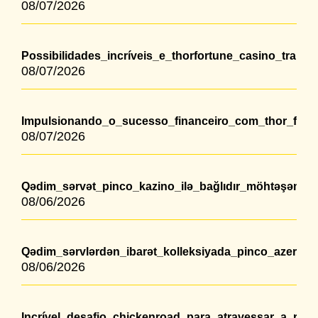
08/07/2026
Possibilidades_incríveis_e_thorfortune_casino_tra
08/07/2026
Impulsionando_o_sucesso_financeiro_com_thor_fortu
08/07/2026
Qədim_sərvət_pinco_kazino_ilə_bağlıdır_möhtəşəm_ko
08/06/2026
Qədim_sərvlərdən_ibarət_kolleksiyada_pinco_azerba
08/06/2026
Incrível_desafio_chickenroad_para_atravessar_a_ru