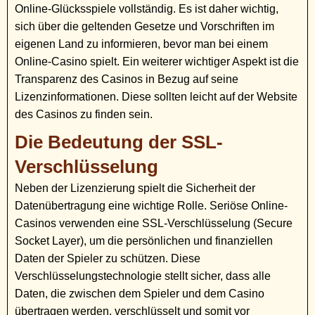
Online-Glücksspiele vollständig. Es ist daher wichtig,
sich über die geltenden Gesetze und Vorschriften im
eigenen Land zu informieren, bevor man bei einem
Online-Casino spielt. Ein weiterer wichtiger Aspekt ist die
Transparenz des Casinos in Bezug auf seine
Lizenzinformationen. Diese sollten leicht auf der Website
des Casinos zu finden sein.
Die Bedeutung der SSL-
Verschlüsselung
Neben der Lizenzierung spielt die Sicherheit der
Datenübertragung eine wichtige Rolle. Seriöse Online-
Casinos verwenden eine SSL-Verschlüsselung (Secure
Socket Layer), um die persönlichen und finanziellen
Daten der Spieler zu schützen. Diese
Verschlüsselungstechnologie stellt sicher, dass alle
Daten, die zwischen dem Spieler und dem Casino
übertragen werden, verschlüsselt und somit vor