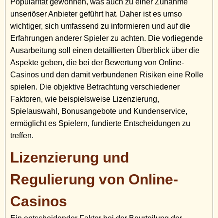
Popularität gewonnen, was auch zu einer Zunahme
unseriöser Anbieter geführt hat. Daher ist es umso
wichtiger, sich umfassend zu informieren und auf die
Erfahrungen anderer Spieler zu achten. Die vorliegende
Ausarbeitung soll einen detaillierten Überblick über die
Aspekte geben, die bei der Bewertung von Online-
Casinos und den damit verbundenen Risiken eine Rolle
spielen. Die objektive Betrachtung verschiedener
Faktoren, wie beispielsweise Lizenzierung,
Spielauswahl, Bonusangebote und Kundenservice,
ermöglicht es Spielern, fundierte Entscheidungen zu
treffen.
Lizenzierung und
Regulierung von Online-
Casinos