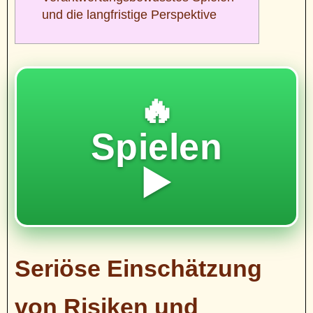
und die langfristige Perspektive
🔥
Spielen
▶️
Seriöse Einschätzung
von Risiken und