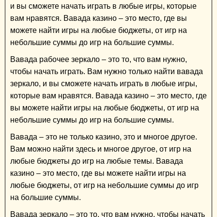
и вы сможете начать играть в любые игры, которые
вам нравятся. Вавада казино – это место, где вы
можете найти игры на любые бюджеты, от игр на
небольшие суммы до игр на большие суммы.
Вавада рабочее зеркало – это то, что вам нужно,
чтобы начать играть. Вам нужно только найти вавада
зеркало, и вы сможете начать играть в любые игры,
которые вам нравятся. Вавада казино – это место, где
вы можете найти игры на любые бюджеты, от игр на
небольшие суммы до игр на большие суммы.
Вавада – это не только казино, это и многое другое.
Вам можно найти здесь и многое другое, от игр на
любые бюджеты до игр на любые темы. Вавада
казино – это место, где вы можете найти игры на
любые бюджеты, от игр на небольшие суммы до игр
на большие суммы.
Вавада зеркало – это то, что вам нужно, чтобы начать