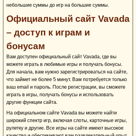
небольшие суммы до игр на большие суммы.
Официальный сайт Vavada
– доступ к играм и
бонусам
Вам доступен официальный сайт Vavada, где вы
можете играть в любимые игры и получать бонусы.
Для начала, вам нужно зарегистрироваться на сайте,
что займет не более 5 минут. Вам потребуется только
ваш email и пароль. После регистрации, вы сможете
играть в игры, получать бонусы и использовать
другие функции сайта.
На официальном сайте Vavada вы можете найти
широкий спектр игр, включая слоты, карточные игры,
рулетку и другие. Все игры на сайте имеют высокое
качество и обеспечивают вам развлекательный опыт.