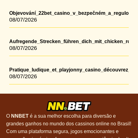
Objevování_22bet_casino_v_bezpečném_a_regulovan
08/07/2026
Aufregende_Strecken_führen_dich_mit_chicken_roa
08/07/2026
Pratique_ludique_et_playjonny_casino_découvrez_un
08/07/2026
O
NNBET
é a sua melhor escolha para diversão e
grandes ganhos no mundo dos cassinos online no Brasil!
Com uma plataforma segura, jogos emocionantes e