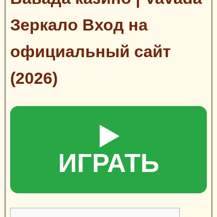
Зеркало Вход на
официальный сайт
(2026)
▶️
ИГРАТЬ