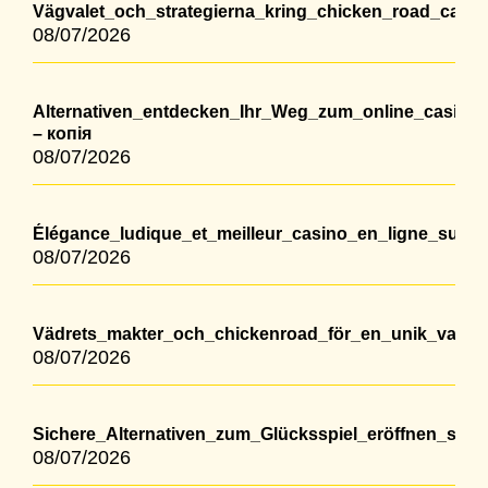
Vägvalet_och_strategierna_kring_chicken_road_casino
08/07/2026
Alternativen_entdecken_Ihr_Weg_zum_online_casino
– копія
08/07/2026
Élégance_ludique_et_meilleur_casino_en_ligne_suis
08/07/2026
Vädrets_makter_och_chickenroad_för_en_unik_vandr
08/07/2026
Sichere_Alternativen_zum_Glücksspiel_eröffnen_sic
08/07/2026