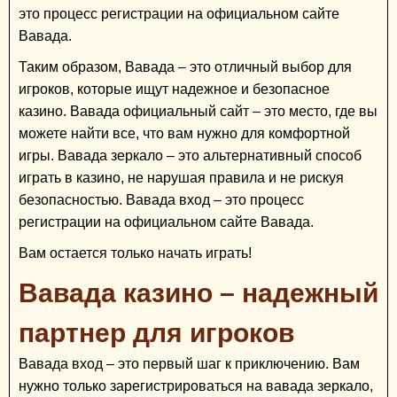
это процесс регистрации на официальном сайте
Вавада.
Таким образом, Вавада – это отличный выбор для
игроков, которые ищут надежное и безопасное
казино. Вавада официальный сайт – это место, где вы
можете найти все, что вам нужно для комфортной
игры. Вавада зеркало – это альтернативный способ
играть в казино, не нарушая правила и не рискуя
безопасностью. Вавада вход – это процесс
регистрации на официальном сайте Вавада.
Вам остается только начать играть!
Вавада казино – надежный
партнер для игроков
Вавада вход – это первый шаг к приключению. Вам
нужно только зарегистрироваться на вавада зеркало,