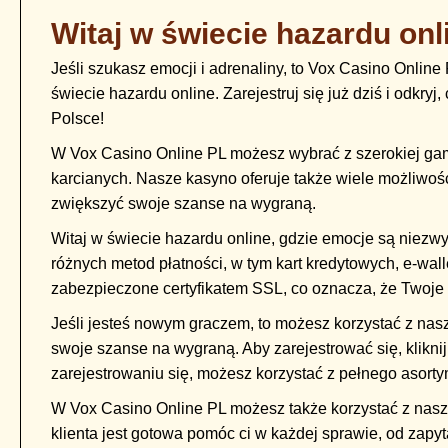
Witaj w świecie hazardu onl
Jeśli szukasz emocji i adrenaliny, to Vox Casino Onlin
świecie hazardu online. Zarejestruj się już dziś i odkry
Polsce!
W Vox Casino Online PL możesz wybrać z szerokiej gamy 
karcianych. Nasze kasyno oferuje także wiele możliwośc
zwiększyć swoje szanse na wygraną.
Witaj w świecie hazardu online, gdzie emocje są niezw
różnych metod płatności, w tym kart kredytowych, e-wal
zabezpieczone certyfikatem SSL, co oznacza, że Twoje
Jeśli jesteś nowym graczem, to możesz korzystać z na
swoje szanse na wygraną. Aby zarejestrować się, kliknij w
zarejestrowaniu się, możesz korzystać z pełnego asortym
W Vox Casino Online PL możesz także korzystać z naszeg
klienta jest gotowa pomóc ci w każdej sprawie, od zap