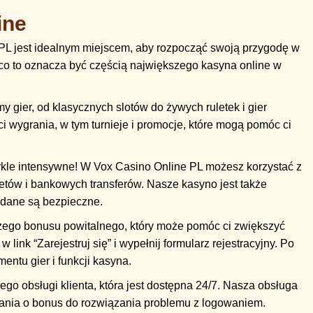
ine
e PL jest idealnym miejscem, aby rozpocząć swoją przygodę w
j, co to oznacza być częścią największego kasyna online w
gier, od klasycznych slotów do żywych ruletek i gier
i wygrania, w tym turnieje i promocje, które mogą pomóc ci
ykle intensywne! W Vox Casino Online PL możesz korzystać z
letów i bankowych transferów. Nasze kasyno jest także
 dane są bezpieczne.
szego bonusu powitalnego, który może pomóc ci zwiększyć
 link “Zarejestruj się” i wypełnij formularz rejestracyjny. Po
entu gier i funkcji kasyna.
o obsługi klienta, która jest dostępna 24/7. Nasza obsługa
ytania o bonus do rozwiązania problemu z logowaniem.