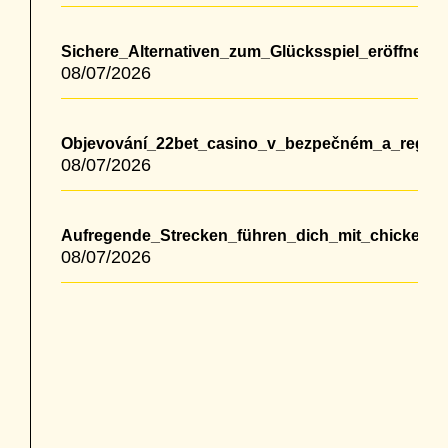
Sichere_Alternativen_zum_Glücksspiel_eröffnen
08/07/2026
Objevování_22bet_casino_v_bezpečném_a_regulo
08/07/2026
Aufregende_Strecken_führen_dich_mit_chicken_
08/07/2026