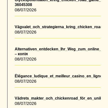
36045308
08/07/2026
Vägvalet_och_strategierna_kring_chicken_road_ca
08/07/2026
Alternativen_entdecken_Ihr_Weg_zum_online_cas
– копія
08/07/2026
Élégance_ludique_et_meilleur_casino_en_ligne_
08/07/2026
Vädrets_makter_och_chickenroad_för_en_unik_va
08/07/2026