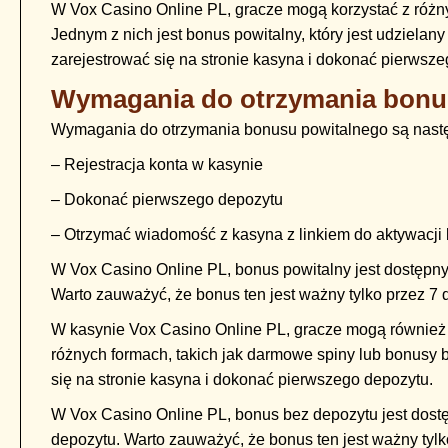
W Vox Casino Online PL, gracze mogą korzystać z róż
Jednym z nich jest bonus powitalny, który jest udziela
zarejestrować się na stronie kasyna i dokonać pierwsze
Wymagania do otrzymania bonu
Wymagania do otrzymania bonusu powitalnego są nast
– Rejestracja konta w kasynie
– Dokonać pierwszego depozytu
– Otrzymać wiadomość z kasyna z linkiem do aktywacji
W Vox Casino Online PL, bonus powitalny jest dostępny 
Warto zauważyć, że bonus ten jest ważny tylko przez 7
W kasynie Vox Casino Online PL, gracze mogą również 
różnych formach, takich jak darmowe spiny lub bonusy
się na stronie kasyna i dokonać pierwszego depozytu.
W Vox Casino Online PL, bonus bez depozytu jest dostę
depozytu. Warto zauważyć, że bonus ten jest ważny tyl