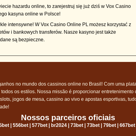
ecie hazardu online, to zarejestruj się już dziś w Vox Casino
zego kasyna online w Polsce!
ykle intensywne! W Vox Casino Online PL możesz korzystać z
letów i bankowych transferów. Nasze kasyno jest także
 dane są bezpieczne.
ganhos no mundo dos cassinos online no Brasil! Com uma plata
todos os estilos. Nossa missão é proporcionar entretenimento c
lots, jogos de mesa, cassino ao vivo e apostas esportivas, tudo
dade!
Nossos parceiros oficiais
5bet
|
556bet
|
577bet
|
br2024
|
73bet
|
73bet
|
79bet
|
667bet