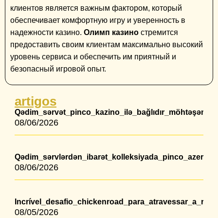
клиентов является важным фактором, который
обеспечивает комфортную игру и уверенность в
надежности казино.
Олимп казино
стремится
предоставить своим клиентам максимально высокий
уровень сервиса и обеспечить им приятный и
безопасный игровой опыт.
artigos
Qədim_sərvət_pinco_kazino_ilə_bağlıdır_möhtəşəm_ko
08/06/2026
Qədim_sərvlərdən_ibarət_kolleksiyada_pinco_azerba
08/06/2026
Incrível_desafio_chickenroad_para_atravessar_a_ru
08/05/2026