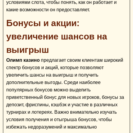
условиями слота, чтобы понять, как он работает и
какие возможности он предоставляет.
Бонусы и акции:
увеличение шансов на
выигрыш
Олимп казино
предлагает своим клиентам широкий
спектр бонусов и акций, которые позволяют
увеличить шансы на выигрыш и получить
дополнительные выгоды. Среди наиболее
популярных бонусов можно выделить
приветственный бонус для новых игроков, бонусы за
депозит, фриспины, кэшбэк и участие в различных
турнирах и лотереях. Важно внимательно изучать
условия получения и отыгрыша бонусов, чтобы
избежать недоразумений и максимально