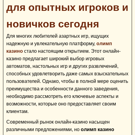
для опытных игроков и
новичков сегодня
Для многих любителей азартных игр, ищущих
надежную и увлекательную платформу,
олимп
казино
стало настоящим открытием. Этот онлайн-
казино предлагает широкий выбор игровых
автоматов, настольных игр и других развлечений,
способных удовлетворить даже самых взыскательных
пользователей. Однако, чтобы в полной мере оценить
преимущества и особенности данного заведения,
необходимо рассмотреть его ключевые аспекты и
возможности, которые оно предоставляет своим
клиентам.
Современный рынок онлайн-казино насыщен
различными предложениями, но
олимп казино