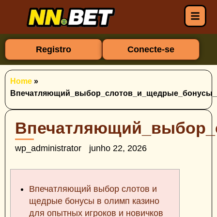
Registro
Conecte-se
Home
»
Впечатляющий_выбор_слотов_и_щедрые_бонусы_в
Впечатляющий_выбор_с
wp_administrator
junho 22, 2026
Впечатляющий выбор слотов и
щедрые бонусы в олимп казино
для опытных игроков и новичков