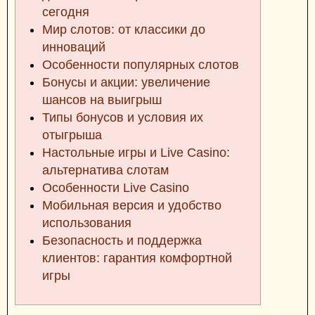
сегодня
Мир слотов: от классики до
инноваций
Особенности популярных слотов
Бонусы и акции: увеличение
шансов на выигрыш
Типы бонусов и условия их
отыгрыша
Настольные игры и Live Casino:
альтернатива слотам
Особенности Live Casino
Мобильная версия и удобство
использования
Безопасность и поддержка
клиентов: гарантия комфортной
игры