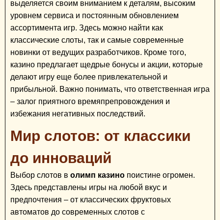
выделяется своим вниманием к деталям, высоким
уровнем сервиса и постоянным обновлением
ассортимента игр. Здесь можно найти как
классические слоты, так и самые современные
новинки от ведущих разработчиков. Кроме того,
казино предлагает щедрые бонусы и акции, которые
делают игру еще более привлекательной и
прибыльной. Важно понимать, что ответственная игра
– залог приятного времяпрепровождения и
избежания негативных последствий.
Мир слотов: от классики
до инноваций
Выбор слотов в
олимп казино
поистине огромен.
Здесь представлены игры на любой вкус и
предпочтения – от классических фруктовых
автоматов до современных слотов с