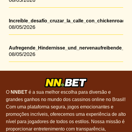
Increíble_desafío_cruzar_la_calle_con_chickenroad_
08/05/2026
Aufregende_Hindernisse_und_nervenaufreibende_Mom
08/05/2026
O
NNBET
é a sua melhor escolha para diversão e
grandes ganhos no mundo dos cassinos online no Brasil!
Com uma plataforma segura, jogos emocionantes e
promoções incríveis, oferecemos uma experiência de alto
nível para jogadores de todos os estilos. Nossa missão é
proporcionar entretenimento com transparência,