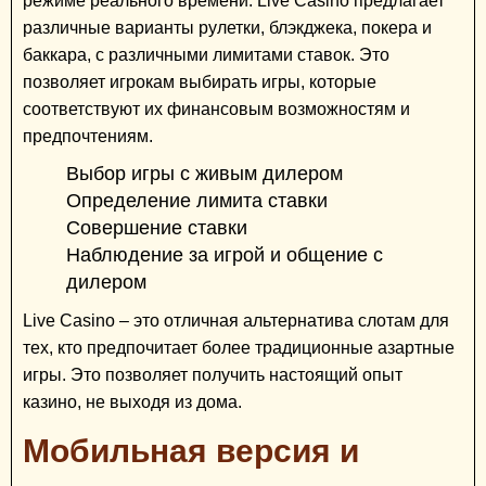
режиме реального времени. Live Casino предлагает
различные варианты рулетки, блэкджека, покера и
баккара, с различными лимитами ставок. Это
позволяет игрокам выбирать игры, которые
соответствуют их финансовым возможностям и
предпочтениям.
Выбор игры с живым дилером
Определение лимита ставки
Совершение ставки
Наблюдение за игрой и общение с
дилером
Live Casino – это отличная альтернатива слотам для
тех, кто предпочитает более традиционные азартные
игры. Это позволяет получить настоящий опыт
казино, не выходя из дома.
Мобильная версия и