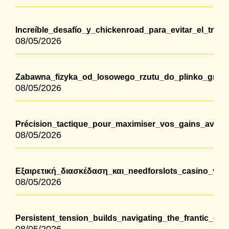
Increíble_desafío_y_chickenroad_para_evitar_el_tráfi
08/05/2026
Zabawna_fizyka_od_losowego_rzutu_do_plinko_gra_p
08/05/2026
Précision_tactique_pour_maximiser_vos_gains_avec_l
08/05/2026
Εξαιρετική_διασκέδαση_και_needforslots_casino_για
08/05/2026
Persistent_tension_builds_navigating_the_frantic_ch
08/05/2026