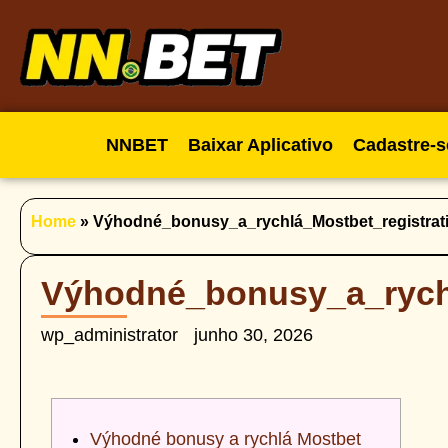
NNBET
Baixar Aplicativo
Cadastre-s
Home
»
Výhodné_bonusy_a_rychlá_Mostbet_registra
Výhodné_bonusy_a_rych
wp_administrator
junho 30, 2026
Výhodné bonusy a rychlá Mostbet