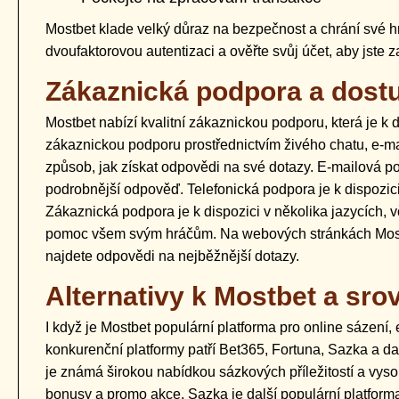
Mostbet klade velký důraz na bezpečnost a chrání své hr
dvoufaktorovou autentizaci a ověřte svůj účet, aby jste 
Zákaznická podpora a dost
Mostbet nabízí kvalitní zákaznickou podporu, která je k 
zákaznickou podporu prostřednictvím živého chatu, e-mail
způsob, jak získat odpovědi na své dotazy. E-mailová pod
podrobnější odpověď. Telefonická podpora je k dispozic
Zákaznická podpora je k dispozici v několika jazycích, v
pomoc všem svým hráčům. Na webových stránkách Mostbe
najdete odpovědi na nejběžnější dotazy.
Alternativy k Mostbet a sro
I když je Mostbet populární platforma pro online sázení, ex
konkurenční platformy patří Bet365, Fortuna, Sazka a d
je známá širokou nabídkou sázkových příležitostí a vyso
bonusy a promo akce. Sazka je další populární platforma