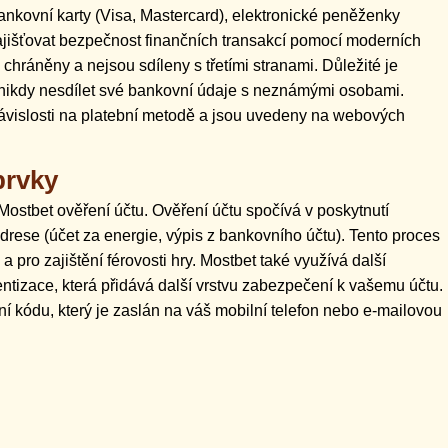
bankovní karty (Visa, Mastercard), elektronické peněženky
 zajišťovat bezpečnost finančních transakcí pomocí moderních
 chráněny a nejsou sdíleny s třetími stranami. Důležité je
 nikdy nesdílet své bankovní údaje s neznámými osobami.
v závislosti na platební metodě a jsou uvedeny na webových
prvky
ostbet ověření účtu. Ověření účtu spočívá v poskytnutí
drese (účet za energie, výpis z bankovního účtu). Tento proces
a pro zajištění férovosti hry. Mostbet také využívá další
entizace, která přidává další vrstvu zabezpečení k vašemu účtu.
í kódu, který je zaslán na váš mobilní telefon nebo e-mailovou