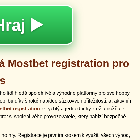
Hraj ▶️
 Mostbet registration pro
s
ho lidí hledá spolehlivé a výhodné platformy pro své hobby.
oblibu díky široké nabídce sázkových příležitostí, atraktivním
tbet registration
je rychlý a jednoduchý, což umožňuje
brat si spolehlivého provozovatele, který nabízí bezpečné
ino hry. Registrace je prvním krokem k využití všech výhod,