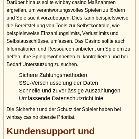
Darüber hinaus sollte winbay casino Maßnahmen
ergreifen, um verantwortungsvolles Spielen zu fördern
und Spielsucht vorzubeugen. Dies kann beispielsweise
die Bereitstellung von Tools zur Selbstkontrolle, wie
beispielsweise Einzahlungslimits, Verlustlimits und
Selbstausschlüsse, umfassen. Das Casino sollte auch
Informationen und Ressourcen anbieten, um Spielern zu
helfen, ihre Spielgewohnheiten zu kontrollieren und bei
Bedarf Unterstützung zu suchen.
Sichere Zahlungsmethoden
SSL-Verschlüsselung der Daten
Schnelle und zuverlässige Auszahlungen
Umfassende Datenschutzrichtlinie
Die Sicherheit und der Schutz der Spieler haben bei
winbay casino oberste Priorität.
Kundensupport und