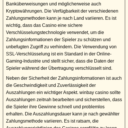
Banküberweisungen und möglicherweise auch
Kryptowährungen. Die Verfügbarkeit der verschiedenen
Zahlungsmethoden kann je nach Land variieren. Es ist
wichtig, dass das Casino eine sichere
Verschlüsselungstechnologie verwendet, um die
Zahlungsinformationen der Spieler zu schützen und
unbefugten Zugriff zu verhindern. Die Verwendung von
SSL-Verschlüsselung ist ein Standard in der Online-
Gaming-Industrie und stellt sicher, dass die Daten der
Spieler während der Übertragung verschlüsselt sind.
Neben der Sicherheit der Zahlungsinformationen ist auch
die Geschwindigkeit und Zuverlässigkeit der
Auszahlungen ein wichtiger Aspekt. winbay casino sollte
Auszahlungen zeitnah bearbeiten und sicherstellen, dass
die Spieler ihre Gewinne schnell und problemlos
erhalten. Die Auszahlungsdauer kann je nach gewählter
Zahlungsmethode variieren. Es ist ratsam, die