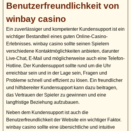
Benutzerfreundlichkeit von
winbay casino
Ein zuverlässiger und kompetenter Kundensupport ist ein
wichtiger Bestandteil eines guten Online-Casino-
Erlebnisses. winbay casino sollte seinen Spielern
verschiedene Kontaktmöglichkeiten anbieten, darunter
Live-Chat, E-Mail und möglicherweise auch eine Telefon-
Hotline. Der Kundensupport sollte rund um die Uhr
erreichbar sein und in der Lage sein, Fragen und
Probleme schnell und effizient zu lösen. Ein freundlicher
und hilfsbereiter Kundensupport kann dazu beitragen,
das Vertrauen der Spieler zu gewinnen und eine
langfristige Beziehung aufzubauen.
Neben dem Kundensupport ist auch die
Benutzerfreundlichkeit der Website ein wichtiger Faktor.
winbay casino sollte eine übersichtliche und intuitive