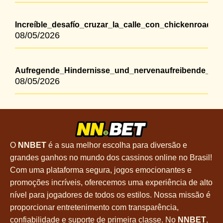
Increíble_desafío_cruzar_la_calle_con_chickenroad_
08/05/2026
Aufregende_Hindernisse_und_nervenaufreibende_Mom
08/05/2026
O
NNBET
é a sua melhor escolha para diversão e
grandes ganhos no mundo dos cassinos online no Brasil!
Com uma plataforma segura, jogos emocionantes e
promoções incríveis, oferecemos uma experiência de alto
nível para jogadores de todos os estilos. Nossa missão é
proporcionar entretenimento com transparência,
confiabilidade e suporte de primeira classe. No
NNBET
,