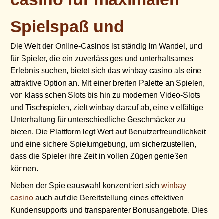
Spielspaß und
Die Welt der Online-Casinos ist ständig im Wandel, und
für Spieler, die ein zuverlässiges und unterhaltsames
Erlebnis suchen, bietet sich das
winbay casino
als eine
attraktive Option an. Mit einer breiten Palette an Spielen,
von klassischen Slots bis hin zu modernen Video-Slots
und Tischspielen, zielt winbay darauf ab, eine vielfältige
Unterhaltung für unterschiedliche Geschmäcker zu
bieten. Die Plattform legt Wert auf Benutzerfreundlichkeit
und eine sichere Spielumgebung, um sicherzustellen,
dass die Spieler ihre Zeit in vollen Zügen genießen
können.
Neben der Spieleauswahl konzentriert sich
winbay
casino
auch auf die Bereitstellung eines effektiven
Kundensupports und transparenter Bonusangebote. Dies