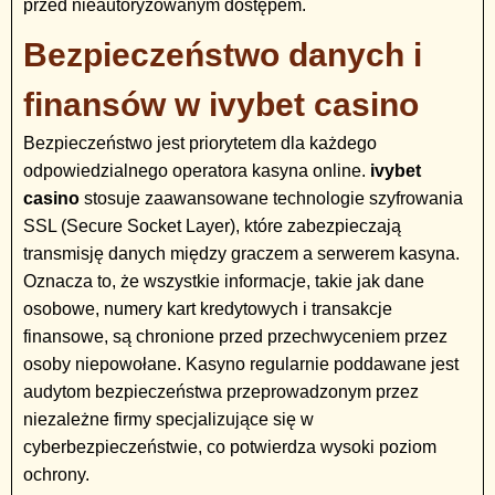
przed nieautoryzowanym dostępem.
Bezpieczeństwo danych i
finansów w ivybet casino
Bezpieczeństwo jest priorytetem dla każdego
odpowiedzialnego operatora kasyna online.
ivybet
casino
stosuje zaawansowane technologie szyfrowania
SSL (Secure Socket Layer), które zabezpieczają
transmisję danych między graczem a serwerem kasyna.
Oznacza to, że wszystkie informacje, takie jak dane
osobowe, numery kart kredytowych i transakcje
finansowe, są chronione przed przechwyceniem przez
osoby niepowołane. Kasyno regularnie poddawane jest
audytom bezpieczeństwa przeprowadzonym przez
niezależne firmy specjalizujące się w
cyberbezpieczeństwie, co potwierdza wysoki poziom
ochrony.