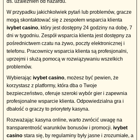
ds. uzależnień od hazardu.
W przypadku jakichkolwiek pytań lub problemów, gracze
mogą skontaktować się z zespołem wsparcia klienta
ivybet casino
, który jest dostępny 24 godziny na dobę, 7
dni w tygodniu. Zespół wsparcia klienta jest dostępny za
pośrednictwem czatu na żywo, poczty elektronicznej i
telefonu. Pracownicy wsparcia klienta są profesjonalni,
uprzejmi i służą pomocą w rozwiązywaniu wszelkich
problemów.
Wybierając
ivybet casino
, możesz być pewien, że
korzystasz z platformy, która dba o Twoje
bezpieczeństwo, oferuje szeroki wybór gier i zapewnia
profesjonalne wsparcie klienta. Odpowiedzialna gra i
dbałość o graczy to priorytety kasyna.
Rozważając kasyna online, warto zwrócić uwagę na
transparentność warunków bonusów i promocji.
ivybet
casino
stara się, by regulaminy były jasne i zrozumiałe, a