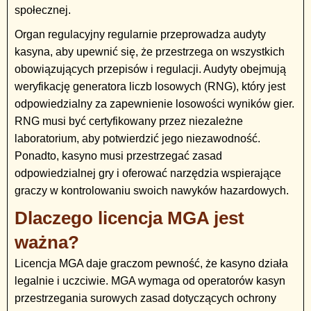
społecznej.
Organ regulacyjny regularnie przeprowadza audyty
kasyna, aby upewnić się, że przestrzega on wszystkich
obowiązujących przepisów i regulacji. Audyty obejmują
weryfikację generatora liczb losowych (RNG), który jest
odpowiedzialny za zapewnienie losowości wyników gier.
RNG musi być certyfikowany przez niezależne
laboratorium, aby potwierdzić jego niezawodność.
Ponadto, kasyno musi przestrzegać zasad
odpowiedzialnej gry i oferować narzędzia wspierające
graczy w kontrolowaniu swoich nawyków hazardowych.
Dlaczego licencja MGA jest
ważna?
Licencja MGA daje graczom pewność, że kasyno działa
legalnie i uczciwie. MGA wymaga od operatorów kasyn
przestrzegania surowych zasad dotyczących ochrony