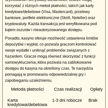
korzystać z różnych metod płatności, takich jak karty
kredytowe/debetowe (Visa, Mastercard), przelewy
bankowe, portfele elektroniczne (Skrill, Neteller) oraz
kryptowaluty. Każda transakcja jest weryfikowana pod
kątem oszustw i nieautoryzowanego dostępu.
Ponadto, kasyno oferuje możliwość ustawienia limitów
depozytów i wypłat, co pozwala graczom kontrolować
swoje wydatki i uniknąć problemów związanych z
hazardem. Gracze mogą również skorzystać z funkcji
samowykluczenia, która pozwala na zablokowanie
dostępu do kasyna na określony czas. Te narzędzia
pomagają w promowaniu odpowiedzialnej gry i
zapobieganiu uzależnieniu.
Metoda płatności
Czas realizacji
Opłaty
Karta
1-3 dni robocze
Brak
kredytowa/debetowa