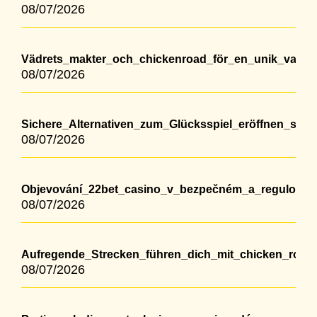
08/07/2026
Vädrets_makter_och_chickenroad_för_en_unik_vandr
08/07/2026
Sichere_Alternativen_zum_Glücksspiel_eröffnen_sic
08/07/2026
Objevování_22bet_casino_v_bezpečném_a_regulovan
08/07/2026
Aufregende_Strecken_führen_dich_mit_chicken_roa
08/07/2026