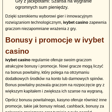
Gry z jackpotami: Szansa na wygranie
ogromnych sum pieniędzy.
Dzięki szerokiemu wyborowi gier i innowacyjnym
rozwiązaniom technologicznym,
ivybet casino
zapewnia
graczom niezapomniane wrażenia z gry.
Bonusy i promocje w ivybet
casino
ivybet casino
regularnie oferuje swoim graczom
atrakcyjne bonusy i promocje. Nowi gracze mogą liczyć
na bonus powitalny, który polega na otrzymaniu
dodatkowych środków na konto lub darmowych spinów.
Bonus powitalny pozwala graczom na rozpoczęcie gry z
większym kapitałem i zwiększa ich szanse na wygraną.
Oprócz bonusu powitalnego, kasyno oferuje również inne
promocje, takie jak bonusy reload, cashback, bonusy za