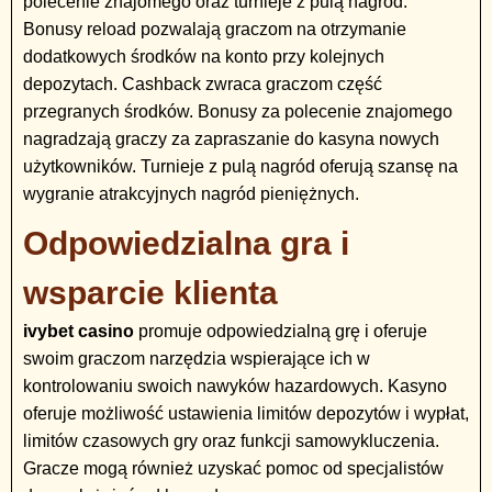
polecenie znajomego oraz turnieje z pulą nagród.
Bonusy reload pozwalają graczom na otrzymanie
dodatkowych środków na konto przy kolejnych
depozytach. Cashback zwraca graczom część
przegranych środków. Bonusy za polecenie znajomego
nagradzają graczy za zapraszanie do kasyna nowych
użytkowników. Turnieje z pulą nagród oferują szansę na
wygranie atrakcyjnych nagród pieniężnych.
Odpowiedzialna gra i
wsparcie klienta
ivybet casino
promuje odpowiedzialną grę i oferuje
swoim graczom narzędzia wspierające ich w
kontrolowaniu swoich nawyków hazardowych. Kasyno
oferuje możliwość ustawienia limitów depozytów i wypłat,
limitów czasowych gry oraz funkcji samowykluczenia.
Gracze mogą również uzyskać pomoc od specjalistów