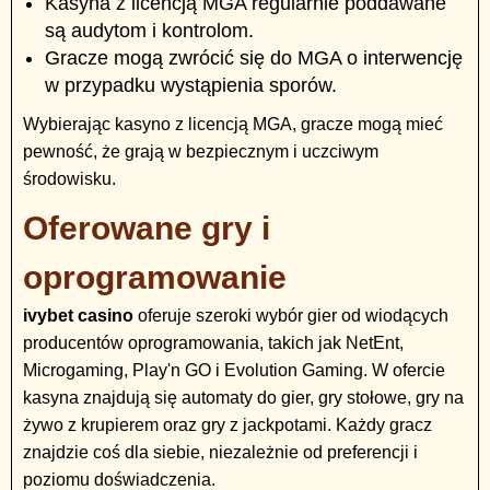
Kasyna z licencją MGA regularnie poddawane
są audytom i kontrolom.
Gracze mogą zwrócić się do MGA o interwencję
w przypadku wystąpienia sporów.
Wybierając kasyno z licencją MGA, gracze mogą mieć
pewność, że grają w bezpiecznym i uczciwym
środowisku.
Oferowane gry i
oprogramowanie
ivybet casino
oferuje szeroki wybór gier od wiodących
producentów oprogramowania, takich jak NetEnt,
Microgaming, Play'n GO i Evolution Gaming. W ofercie
kasyna znajdują się automaty do gier, gry stołowe, gry na
żywo z krupierem oraz gry z jackpotami. Każdy gracz
znajdzie coś dla siebie, niezależnie od preferencji i
poziomu doświadczenia.