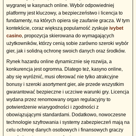
wygranej w kasynach online. Wybór odpowiedniej
platformy jest kluczowy, a bezpieczeństwo i licencja to
fundamenty, na których opiera się zaufanie gracza. W tym
kontekście, coraz większą popularność zyskuje
ivybet
casino
, propozycja skierowana do wymagających
użytkowników, którzy cenią sobie zarówno szeroki wybór
gier, jak i solidną ochronę swoich danych oraz środków.
Rynek hazardu online dynamicznie się rozwija, a
konkurencja jest ogromna. Dlatego też, kasyno online,
aby się wyróżnić, musi oferować nie tylko atrakcyjne
bonusy i szeroki asortyment gier, ale przede wszystkim
gwarantować bezpieczne i uczciwe warunki gry. Licencja
wydana przez renomowany organ regulacyjny to
potwierdzenie wiarygodności i zgodności z
obowiązującymi standardami. Dodatkowo, nowoczesne
technologie szyfrowania i systemy zabezpieczeń mają na
celu ochronę danych osobowych i finansowych graczy