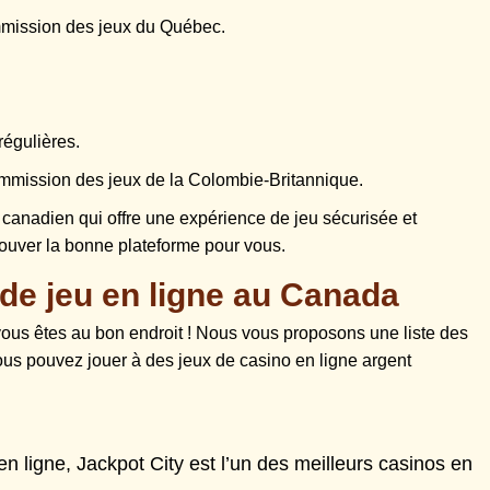
mmission des jeux du Québec.
régulières.
ommission des jeux de la Colombie-Britannique.
e canadien qui offre une expérience de jeu sécurisée et
ouver la bonne plateforme pour vous.
de jeu en ligne au Canada
vous êtes au bon endroit ! Nous vous proposons une liste des
ous pouvez jouer à des jeux de casino en ligne argent
en ligne, Jackpot City est l’un des meilleurs casinos en