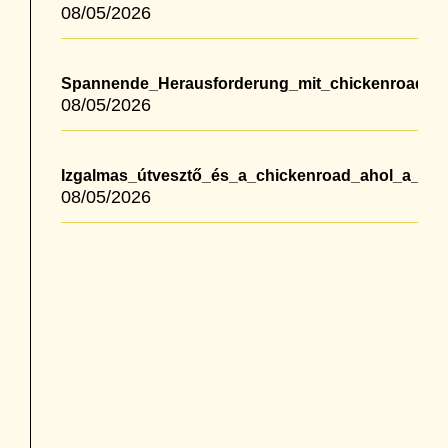
08/05/2026
Spannende_Herausforderung_mit_chickenroad_für_
08/05/2026
Izgalmas_útvesztő_és_a_chickenroad_ahol_a_sike
08/05/2026