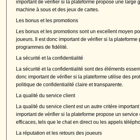
important de vérifier si la plateforme propose une large
machine à sous et des jeux de cartes.
Les bonus et les promotions
Les bonus et les promotions sont un excellent moyen pou
joueurs. Il est donc important de vérifier si la platefor
programmes de fidélité.
La sécurité et la confidentialité
La sécurité et la confidentialité sont des éléments essent
donc important de vérifier si la plateforme utilise des pr
politique de confidentialité claire et transparente.
La qualité du service client
La qualité du service client est un autre critère important
important de vérifier si la plateforme propose un servic
efficaces, tels que le chat en direct ou les appels téléph
La réputation et les retours des joueurs