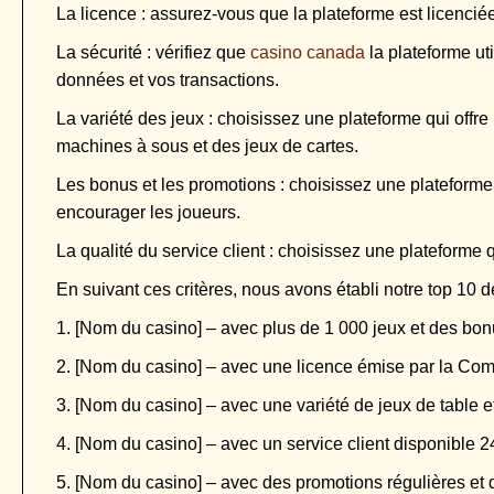
La licence : assurez-vous que la plateforme est licencié
La sécurité : vérifiez que
casino canada
la plateforme ut
données et vos transactions.
La variété des jeux : choisissez une plateforme qui offre
machines à sous et des jeux de cartes.
Les bonus et les promotions : choisissez une plateforme
encourager les joueurs.
La qualité du service client : choisissez une plateforme q
En suivant ces critères, nous avons établi notre top 10 d
1. [Nom du casino] – avec plus de 1 000 jeux et des bon
2. [Nom du casino] – avec une licence émise par la Com
3. [Nom du casino] – avec une variété de jeux de table 
4. [Nom du casino] – avec un service client disponible 2
5. [Nom du casino] – avec des promotions régulières et