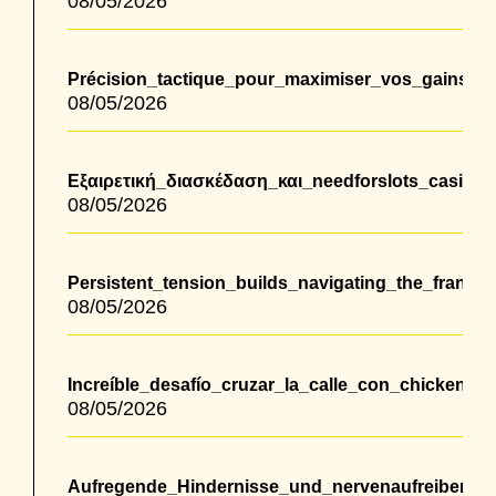
08/05/2026
Précision_tactique_pour_maximiser_vos_gains_av
08/05/2026
Εξαιρετική_διασκέδαση_και_needforslots_casino_
08/05/2026
Persistent_tension_builds_navigating_the_frantic
08/05/2026
Increíble_desafío_cruzar_la_calle_con_chickenr
08/05/2026
Aufregende_Hindernisse_und_nervenaufreibende