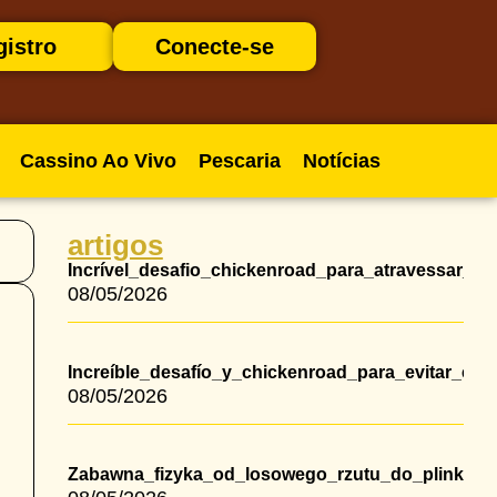
istro
Conecte-se
Cassino Ao Vivo
Pescaria
Notícias
artigos
Incrível_desafio_chickenroad_para_atravessar_
08/05/2026
Increíble_desafío_y_chickenroad_para_evitar_el_t
08/05/2026
Zabawna_fizyka_od_losowego_rzutu_do_plinko_gr