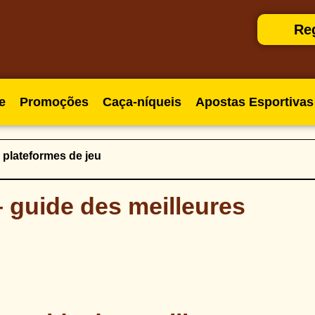
Reg
e
Promoções
Caça-níqueis
Apostas Esportivas
 plateformes de jeu
 guide des meilleures