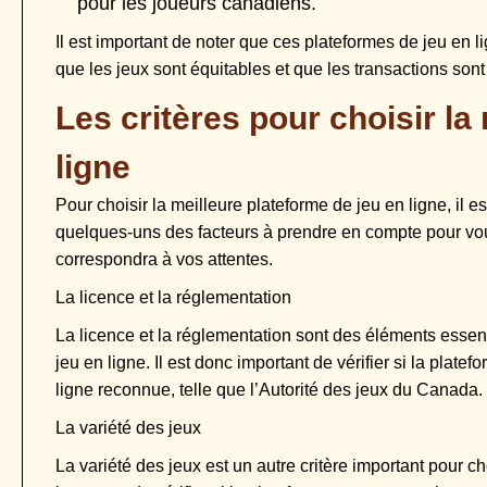
pour les joueurs canadiens.
Il est important de noter que ces plateformes de jeu en l
que les jeux sont équitables et que les transactions sont
Les critères pour choisir la
ligne
Pour choisir la meilleure plateforme de jeu en ligne, il es
quelques-uns des facteurs à prendre en compte pour vou
correspondra à vos attentes.
La licence et la réglementation
La licence et la réglementation sont des éléments essentie
jeu en ligne. Il est donc important de vérifier si la plate
ligne reconnue, telle que l’Autorité des jeux du Canada.
La variété des jeux
La variété des jeux est un autre critère important pour ch