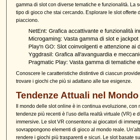
gamma di slot con diverse tematiche e funzionalità. La s
tipo di gioco che stai cercando. Esplorare le slot offerte d
piacciono.
NetEnt: Grafica accattivante e funzionalità in
Microgaming: Vasta gamma di slot e jackpot 
Play'n GO: Slot coinvolgenti e attenzione ai d
Yggdrasil: Grafica all'avanguardia e meccan
Pragmatic Play: Vasta gamma di tematiche e 
Conoscere le caratteristiche distintive di ciascun provider
trovare i giochi che più si adattano alle tue esigenze.
Tendenze Attuali nel Mondo 
Il mondo delle slot online è in continua evoluzione, c
tendenze più recenti è l'uso della realtà virtuale (VR) e
immersive. Le slot VR consentono ai giocatori di immerger
sovrappongono elementi di gioco al mondo reale. Un'altra
rendere i giochi più trasparenti e sicuri. Le slot basate 