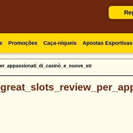
Reg
e
Promoções
Caça-níqueis
Apostas Esportivas
er_appassionati_di_casinò_e_nuove_str
great_slots_review_per_ap