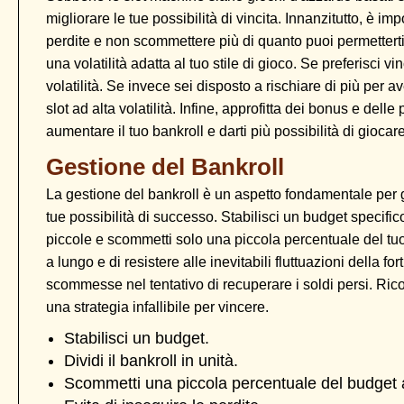
migliorare le tue possibilità di vincita. Innanzitutto, è i
perdite e non scommettere più di quanto puoi permetterti
una volatilità adatta al tuo stile di gioco. Se preferisci v
volatilità. Se invece sei disposto a rischiare di più per av
slot ad alta volatilità. Infine, approfitta dei bonus e del
aumentare il tuo bankroll e darti più possibilità di giocare
Gestione del Bankroll
La gestione del bankroll è un aspetto fondamentale per 
tue possibilità di successo. Stabilisci un budget specifico 
piccole e scommetti solo una piccola percentuale del tuo
a lungo e di resistere alle inevitabili fluttuazioni della f
scommesse nel tentativo di recuperare i soldi persi. Ric
una strategia infallibile per vincere.
Stabilisci un budget.
Dividi il bankroll in unità.
Scommetti una piccola percentuale del budget 