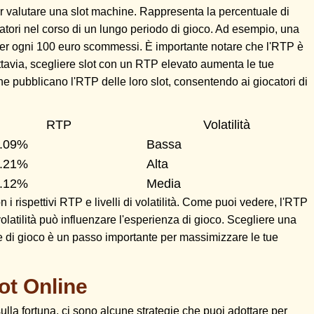
r valutare una slot machine. Rappresenta la percentuale di
catori nel corso di un lungo periodo di gioco. Ad esempio, una
per ogni 100 euro scommessi. È importante notare che l'RTP è
ttavia, scegliere slot con un RTP elevato aumenta le tue
ine pubblicano l'RTP delle loro slot, consentendo ai giocatori di
RTP
Volatilità
.09%
Bassa
.21%
Alta
.12%
Media
 i rispettivi RTP e livelli di volatilità. Come puoi vedere, l'RTP
volatilità può influenzare l'esperienza di gioco. Scegliere una
ile di gioco è un passo importante per massimizzare le tue
lot Online
lla fortuna, ci sono alcune strategie che puoi adottare per