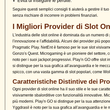
Evita di inseguire le perdite.
Seguire questi semplici consigli ti aiuterà a gestire il t
senza rischiare di incorrere in problemi finanziari.
I Migliori Provider di Slot On
L'industria delle slot online è dominata da un numero di pr
l'innovazione e l'affidabilità. Alcuni dei provider più p
Pragmatic Play. NetEnt è famoso per le sue slot visivamen
Gonzo's Quest. Microgaming è un pioniere del settore, co
noto per i suoi jackpot progressivi. Play'n GO offre slo
si distingue per la sua grafica all'avanguardia e le mecc
spicco, con una vasta gamma di slot popolari, come Wo
Caratteristiche Distintive dei Pr
Ogni provider di slot online ha il suo stile e le sue caratt
visivamente sbalorditive con funzionalità innovative. Mic
più moderni. Play'n GO si distingue per la sua attenzione 
Yggdrasil è noto per la sua grafica all'avanguardia e le