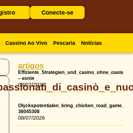
istro
Conecte-se
Cassino Ao Vivo
Pescaria
Notícias
artigos
Effiziente_Strategien_und_casino_ohne_oasis_für_
– копія
passionati_di_casinò_e_nuo
08/07/2026
Olyckspotentialen_kring_chicken_road_game_ök
36045308
08/07/2026