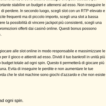
mportante stabilire un budget e attenersi ad esso. Non inseguire le
 di perdere. In secondo luogo, scegli slot con un RTP elevato e
incite frequenti ma di piccolo importo, scegli una slot a bassa
ere la possibilità di vincere jackpot più consistenti, scegli una
le promozioni offerti dai casinò online. Questi bonus possono
.
giocare alle slot online in modo responsabile e massimizzare le
per il gioco e attieniti ad esso. Dividi il tuo bankroll in unità più
 budget totale ad ogni spin. Questo ti permetterà di giocare più
ortuna. Evita di inseguire le perdite e non aumentare le tue
orda che le slot machine sono giochi d'azzardo e che non esiste
ad ogni spin.