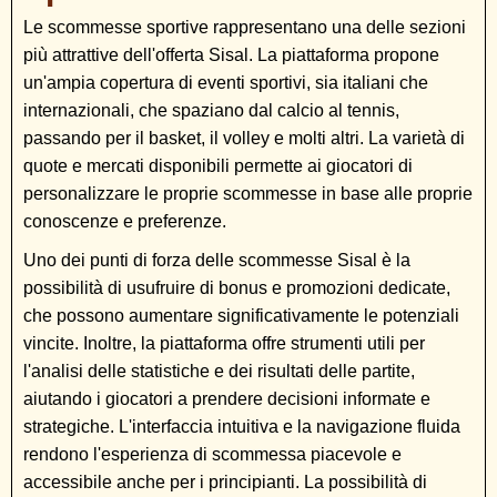
Le scommesse sportive rappresentano una delle sezioni
più attrattive dell'offerta Sisal. La piattaforma propone
un'ampia copertura di eventi sportivi, sia italiani che
internazionali, che spaziano dal calcio al tennis,
passando per il basket, il volley e molti altri. La varietà di
quote e mercati disponibili permette ai giocatori di
personalizzare le proprie scommesse in base alle proprie
conoscenze e preferenze.
Uno dei punti di forza delle scommesse Sisal è la
possibilità di usufruire di bonus e promozioni dedicate,
che possono aumentare significativamente le potenziali
vincite. Inoltre, la piattaforma offre strumenti utili per
l'analisi delle statistiche e dei risultati delle partite,
aiutando i giocatori a prendere decisioni informate e
strategiche. L'interfaccia intuitiva e la navigazione fluida
rendono l'esperienza di scommessa piacevole e
accessibile anche per i principianti. La possibilità di