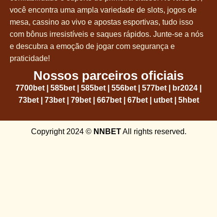
você encontra uma ampla variedade de slots, jogos de
mesa, cassino ao vivo e apostas esportivas, tudo isso
com bônus irresistíveis e saques rápidos. Junte-se a nós
e descubra a emoção de jogar com segurança e
praticidade!
Nossos parceiros oficiais
7700bet
|
585bet
|
585bet
|
556bet
|
577bet
|
br2024
|
73bet
|
73bet
|
79bet
|
667bet
|
67bet
|
utbet
|
5hbet
Copyright 2024 ©
NNBET
All rights reserved.