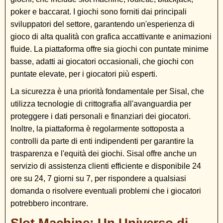
poker e baccarat. I giochi sono forniti dai principali
sviluppatori del settore, garantendo un'esperienza di
gioco di alta qualità con grafica accattivante e animazioni
fluide. La piattaforma offre sia giochi con puntate minime
basse, adatti ai giocatori occasionali, che giochi con
puntate elevate, per i giocatori più esperti.
La sicurezza è una priorità fondamentale per Sisal, che
utilizza tecnologie di crittografia all'avanguardia per
proteggere i dati personali e finanziari dei giocatori.
Inoltre, la piattaforma è regolarmente sottoposta a
controlli da parte di enti indipendenti per garantire la
trasparenza e l'equità dei giochi. Sisal offre anche un
servizio di assistenza clienti efficiente e disponibile 24
ore su 24, 7 giorni su 7, per rispondere a qualsiasi
domanda o risolvere eventuali problemi che i giocatori
potrebbero incontrare.