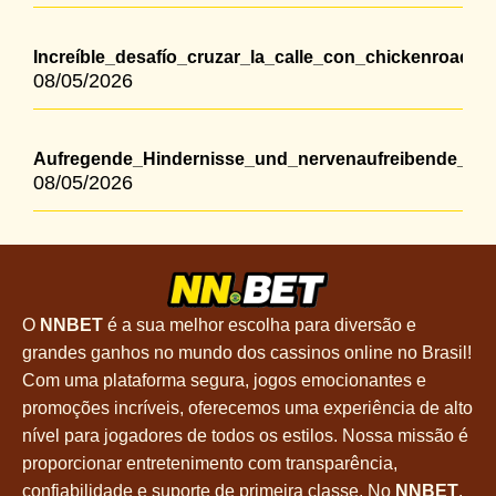
Increíble_desafío_cruzar_la_calle_con_chickenroad_
08/05/2026
Aufregende_Hindernisse_und_nervenaufreibende_Mom
08/05/2026
O
NNBET
é a sua melhor escolha para diversão e
grandes ganhos no mundo dos cassinos online no Brasil!
Com uma plataforma segura, jogos emocionantes e
promoções incríveis, oferecemos uma experiência de alto
nível para jogadores de todos os estilos. Nossa missão é
proporcionar entretenimento com transparência,
confiabilidade e suporte de primeira classe. No
NNBET
,