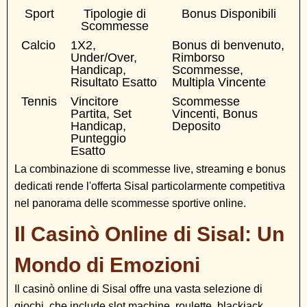
Sport
Tipologie di
Bonus Disponibili
Scommesse
Calcio
1X2,
Bonus di benvenuto,
Under/Over,
Rimborso
Handicap,
Scommesse,
Risultato Esatto
Multipla Vincente
Tennis
Vincitore
Scommesse
Partita, Set
Vincenti, Bonus
Handicap,
Deposito
Punteggio
Esatto
La combinazione di scommesse live, streaming e bonus
dedicati rende l'offerta Sisal particolarmente competitiva
nel panorama delle scommesse sportive online.
Il Casinò Online di Sisal: Un
Mondo di Emozioni
Il casinò online di Sisal offre una vasta selezione di
giochi, che include slot machine, roulette, blackjack,