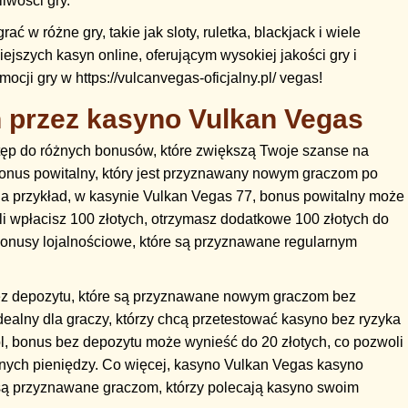
liwości gry.
ć w różne gry, takie jak sloty, ruletka, blackjack i wiele
ejszych kasyn online, oferującym wysokiej jakości gry i
mocji gry w https://vulcanvegas-oficjalny.pl/ vegas!
 przez kasyno Vulkan Vegas
stęp do różnych bonusów, które zwiększą Twoje szanse na
onus powitalny, który jest przyznawany nowym graczom po
Na przykład, w kasynie Vulkan Vegas 77, bonus powitalny może
li wpłacisz 100 złotych, otrzymasz dodatkowe 100 złotych do
bonusy lojalnościowe, które są przyznawane regularnym
ez depozytu, które są przyznawane nowym graczom bez
dealny dla graczy, którzy chcą przetestować kasyno bez ryzyka
pl, bonus bez depozytu może wynieść do 20 złotych, co pozwoli
snych pieniędzy. Co więcej, kasyno Vulkan Vegas kasyno
 są przyznawane graczom, którzy polecają kasyno swoim