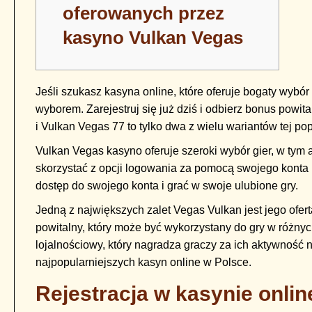
oferowanych przez
kasyno Vulkan Vegas
Jeśli szukasz kasyna online, które oferuje bogaty wybór
wyborem. Zarejestruj się już dziś i odbierz bonus powi
i Vulkan Vegas 77 to tylko dwa z wielu wariantów tej po
Vulkan Vegas kasyno oferuje szeroki wybór gier, w tym a
skorzystać z opcji logowania za pomocą swojego konta 
dostęp do swojego konta i grać w swoje ulubione gry.
Jedną z największych zalet Vegas Vulkan jest jego of
powitalny, który może być wykorzystany do gry w różny
lojalnościowy, który nagradza graczy za ich aktywność n
najpopularniejszych kasyn online w Polsce.
Rejestracja w kasynie onli