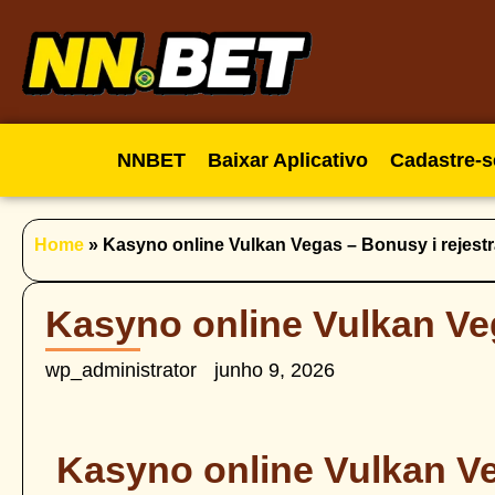
NNBET
Baixar Aplicativo
Cadastre-s
Home
»
Kasyno online Vulkan Vegas – Bonusy i rejestr
Kasyno online Vulkan Veg
wp_administrator
junho 9, 2026
Kasyno online Vulkan Ve