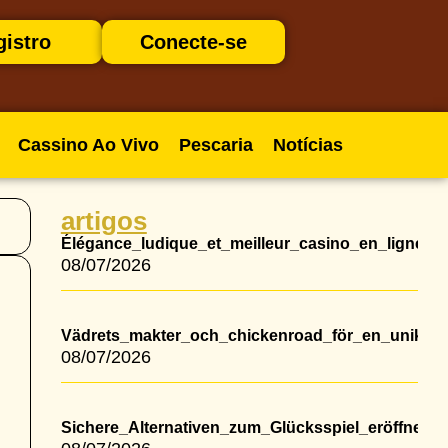
istro
Conecte-se
Cassino Ao Vivo
Pescaria
Notícias
artigos
Élégance_ludique_et_meilleur_casino_en_ligne_
08/07/2026
Vädrets_makter_och_chickenroad_för_en_unik_va
08/07/2026
Sichere_Alternativen_zum_Glücksspiel_eröffnen