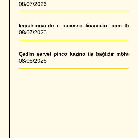
08/07/2026
Impulsionando_o_sucesso_financeiro_com_thor_f
08/07/2026
Qədim_sərvət_pinco_kazino_ilə_bağlıdır_möhtəşə
08/06/2026