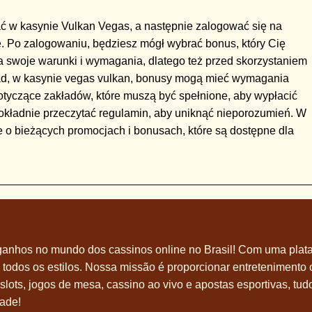
ać w kasynie Vulkan Vegas, a następnie zalogować się na
e. Po zalogowaniu, będziesz mógł wybrać bonus, który Cię
ma swoje warunki i wymagania, dlatego też przed skorzystaniem
ład, w kasynie vegas vulkan, bonusy mogą mieć wymagania
tyczące zakładów, które muszą być spełnione, aby wypłacić
dokładnie przeczytać regulamin, aby uniknąć nieporozumień. W
e o bieżących promocjach i bonusach, które są dostępne dla
ganhos no mundo dos cassinos online no Brasil! Com uma plata
todos os estilos. Nossa missão é proporcionar entretenimento c
lots, jogos de mesa, cassino ao vivo e apostas esportivas, tudo
dade!