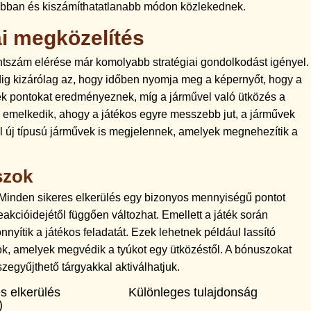
abban és kiszámíthatatlanabb módon közlekednek.
iai megközelítés
tszám elérése már komolyabb stratégiai gondolkodást igényel.
edig kizárólag az, hogy időben nyomja meg a képernyőt, hogy a
sek pontokat eredményeznek, míg a járművel való ütközés a
an emelkedik, ahogy a játékos egyre messzebb jut, a járművek
 új típusú járművek is megjelennek, amelyek megnehezítik a
szok
 Minden sikeres elkerülés egy bizonyos mennyiségű pontot
kcióidejétől függően változhat. Emellett a játék során
yítik a játékos feladatát. Ezek lehetnek például lassító
ok, amelyek megvédik a tyúkot egy ütközéstől. A bónuszokat
zegyűjthető tárgyakkal aktiválhatjuk.
s elkerülés
Különleges tulajdonság
)