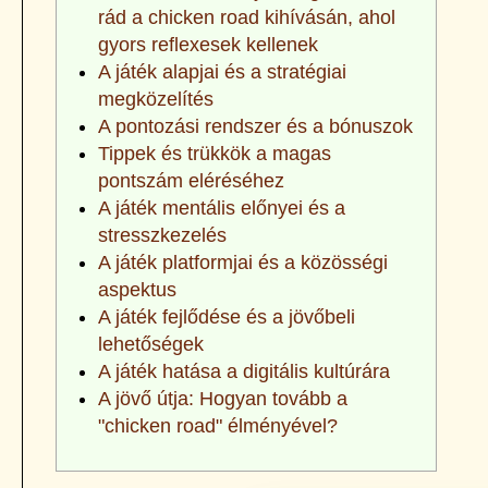
rád a chicken road kihívásán, ahol
gyors reflexesek kellenek
A játék alapjai és a stratégiai
megközelítés
A pontozási rendszer és a bónuszok
Tippek és trükkök a magas
pontszám eléréséhez
A játék mentális előnyei és a
stresszkezelés
A játék platformjai és a közösségi
aspektus
A játék fejlődése és a jövőbeli
lehetőségek
A játék hatása a digitális kultúrára
A jövő útja: Hogyan tovább a
"chicken road" élményével?