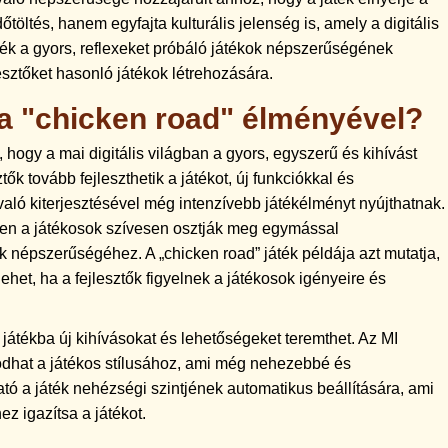
töltés, hanem egyfajta kulturális jelenség is, amely a digitális
áték a gyors, reflexeket próbáló játékok népszerűségének
esztőket hasonló játékok létrehozására.
 a "chicken road" élményével?
, hogy a mai digitális világban a gyors, egyszerű és kihívást
ők tovább fejleszthetik a játékot, új funkciókkal és
 való kiterjesztésével még intenzívebb játékélményt nyújthatnak.
szen a játékosok szívesen osztják meg egymással
ék népszerűségéhez. A „chicken road” játék példája azt mutatja,
ehet, ha a fejlesztők figyelnek a játékosok igényeire és
 játékba új kihívásokat és lehetőségeket teremthet. Az MI
ódhat a játékos stílusához, ami még nehezebbé és
ató a játék nehézségi szintjének automatikus beállítására, ami
z igazítsa a játékot.