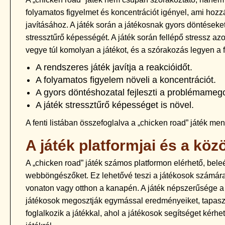
folyamatos figyelmet és koncentrációt igényel, ami hoz
javításához. A játék során a játékosnak gyors döntéseke
stressztűrő képességét. A játék során fellépő stressz az
vegye túl komolyan a játékot, és a szórakozás legyen a f
A rendszeres játék javítja a reakcióidőt.
A folyamatos figyelem növeli a koncentrációt.
A gyors döntéshozatal fejleszti a problémameg
A játék stressztűrő képességet is növel.
A fenti listában összefoglalva a „chicken road” játék me
A játék platformjai és a kö
A „chicken road” játék számos platformon elérhető, bele
webböngészőket. Ez lehetővé teszi a játékosok számára,
vonaton vagy otthon a kanapén. A játék népszerűsége a
játékosok megosztják egymással eredményeiket, tapaszt
foglalkozik a játékkal, ahol a játékosok segítséget kér