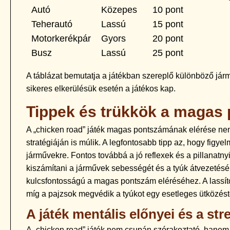
Autó
Közepes
10 pont
Teherautó
Lassú
15 pont
Motorkerékpár
Gyors
20 pont
Busz
Lassú
25 pont
A táblázat bemutatja a játékban szereplő különböző jár
sikeres elkerülésük esetén a játékos kap.
Tippek és trükkök a magas
A „chicken road” játék magas pontszámának elérése n
stratégiáján is múlik. A legfontosabb tipp az, hogy figy
járművekre. Fontos továbbá a jó reflexek és a pillanatn
kiszámítani a járművek sebességét és a tyúk átvezetésé
kulcsfontosságú a magas pontszám eléréséhez. A lassító
míg a pajzsok megvédik a tyúkot egy esetleges ütközést
A játék mentális előnyei és a st
A „chicken road” játék nem csupán szórakoztató, hanem a