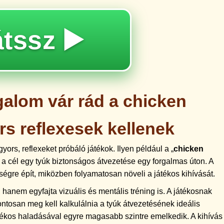
átssz ▶️
galom vár rád a chicken
rs reflexesek kellenek
ors, reflexeket próbáló játékok. Ilyen például a „
chicken
l a cél egy tyúk biztonságos átvezetése egy forgalmas úton. A
ségre épít, miközben folyamatosan növeli a játékos kihívását.
 hanem egyfajta vizuális és mentális tréning is. A játékosnak
ontosan meg kell kalkulálnia a tyúk átvezetésének ideális
átékos haladásával egyre magasabb szintre emelkedik. A kihívás