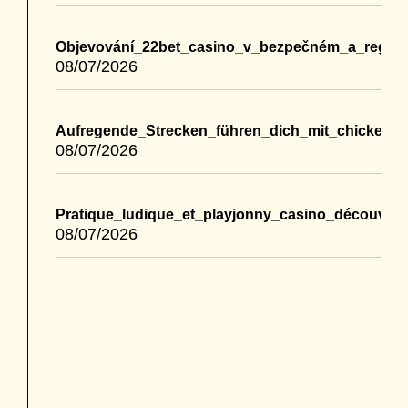
Objevování_22bet_casino_v_bezpečném_a_regulo
08/07/2026
Aufregende_Strecken_führen_dich_mit_chicken_
08/07/2026
Pratique_ludique_et_playjonny_casino_découvre
08/07/2026