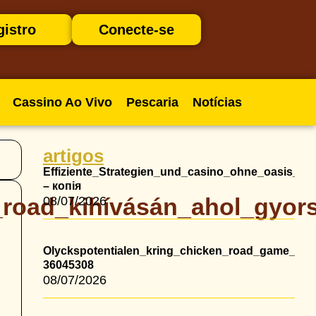
istro
Conecte-se
Cassino Ao Vivo
Pescaria
Notícias
artigos
Effiziente_Strategien_und_casino_ohne_oasis_für_
– копія
road_kihívásán_ahol_gyor
08/07/2026
Olyckspotentialen_kring_chicken_road_game_ök
36045308
08/07/2026