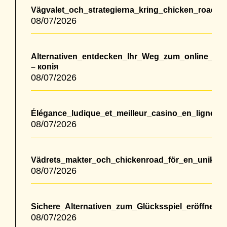
Vägvalet_och_strategierna_kring_chicken_road_ca
08/07/2026
Alternativen_entdecken_Ihr_Weg_zum_online_cas
– копія
08/07/2026
Élégance_ludique_et_meilleur_casino_en_ligne_
08/07/2026
Vädrets_makter_och_chickenroad_för_en_unik_va
08/07/2026
Sichere_Alternativen_zum_Glücksspiel_eröffnen
08/07/2026