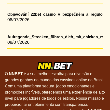
Objevování_22bet_casino_v_bezpečném_a_regulovan
08/07/2026
Aufregende_Strecken_führen_dich_mit_chicken_roa
08/07/2026
O
NNBET
é a sua melhor escolha para diversão e
grandes ganhos no mundo dos cassinos online no Brasil!
Com uma plataforma segura, jogos emocionantes e
promoções incríveis, oferecemos uma experiência de alto
nível para jogadores de todos os estilos. Nossa missão é
proporcionar entretenimento com transparência,