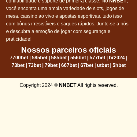
confiabilidade e suporte de primeira classe. No
NNBET
,
você encontra uma ampla variedade de slots, jogos de
mesa, cassino ao vivo e apostas esportivas, tudo isso
com bônus irresistíveis e saques rápidos. Junte-se a nós
e descubra a emoção de jogar com segurança e
praticidade!
Nossos parceiros oficiais
7700bet
|
585bet
|
585bet
|
556bet
|
577bet
|
br2024
|
73bet
|
73bet
|
79bet
|
667bet
|
67bet
|
utbet
|
5hbet
Copyright 2024 ©
NNBET
All rights reserved.