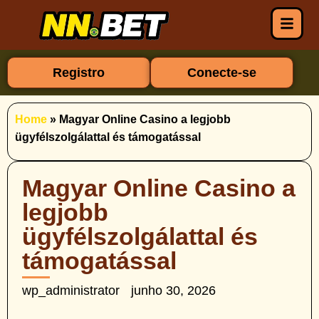
Registro
Conecte-se
Home
»
Magyar Online Casino a legjobb
ügyfélszolgálattal és támogatással
Magyar Online Casino a
legjobb
ügyfélszolgálattal és
támogatással
wp_administrator
junho 30, 2026