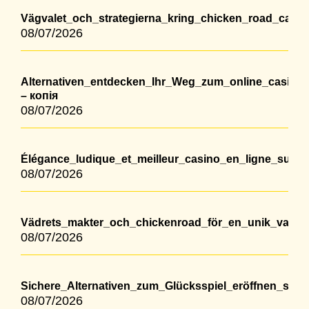
Vägvalet_och_strategierna_kring_chicken_road_casino
08/07/2026
Alternativen_entdecken_Ihr_Weg_zum_online_casino
– копія
08/07/2026
Élégance_ludique_et_meilleur_casino_en_ligne_suis
08/07/2026
Vädrets_makter_och_chickenroad_för_en_unik_vandr
08/07/2026
Sichere_Alternativen_zum_Glücksspiel_eröffnen_sic
08/07/2026