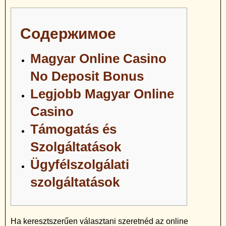
Содержимое
Magyar Online Casino
No Deposit Bonus
Legjobb Magyar Online
Casino
Támogatás és
Szolgáltatások
Ügyfélszolgálati
szolgáltatások
Ha keresztszerűen választani szeretnéd az online