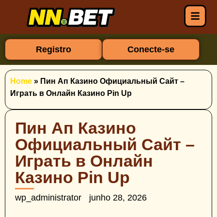
Registro
Conecte-se
Home
»
Пин Ап Казино Официальный Сайт –
Играть в Онлайн Казино Pin Up
Пин Ап Казино
Официальный Сайт –
Играть в Онлайн
Казино Pin Up
wp_administrator
junho 28, 2026