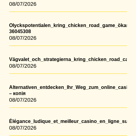
08/07/2026
Olyckspotentialen_kring_chicken_road_game_ökar_m
36045308
08/07/2026
Vägvalet_och_strategierna_kring_chicken_road_casino
08/07/2026
Alternativen_entdecken_Ihr_Weg_zum_online_casino
– копія
08/07/2026
Élégance_ludique_et_meilleur_casino_en_ligne_suis
08/07/2026