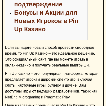
подтверждение
Бонусы и Акции для
Новых Игроков в Pin
Up Казино
Если вы ищете новый способ провести свободное
время, то Pin Up Казино – это идеальное решение.
Это официальный сайт, где вы можете играть в
онлайн-казино и получать реальные выигрыши.
Pin Up Казино – это популярная платформа, которая
предлагает игрокам широкий спектр игр, включая
слоты, карточные игры, рулетку и другие. Вам
доступны игры от ведущих разработчиков, таких как
NetEnt, Microgaming и Pragmatic Play.
Один из главных преимуществ Pin Up Казино – это