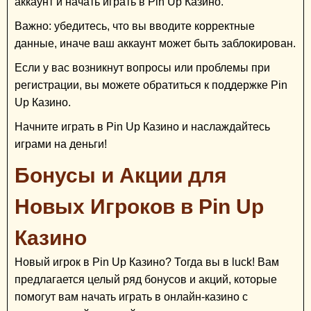
аккаунт и начать играть в Pin Up Казино.
Важно: убедитесь, что вы вводите корректные
данные, иначе ваш аккаунт может быть заблокирован.
Если у вас возникнут вопросы или проблемы при
регистрации, вы можете обратиться к поддержке Pin
Up Казино.
Начните играть в Pin Up Казино и наслаждайтесь
играми на деньги!
Бонусы и Акции для
Новых Игроков в Pin Up
Казино
Новый игрок в Pin Up Казино? Тогда вы в luck! Вам
предлагается целый ряд бонусов и акций, которые
помогут вам начать играть в онлайн-казино с