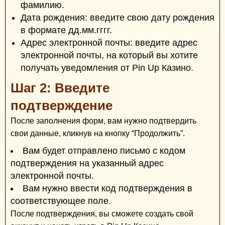
фамилию.
Дата рождения: введите свою дату рождения
в формате дд.мм.гггг.
Адрес электронной почты: введите адрес
электронной почты, на который вы хотите
получать уведомления от Pin Up Казино.
Шаг 2: Введите
подтверждение
После заполнения форм, вам нужно подтвердить
свои данные, кликнув на кнопку “Продолжить”.
Вам будет отправлено письмо с кодом
подтверждения на указанный адрес
электронной почты.
Вам нужно ввести код подтверждения в
соответствующее поле.
После подтверждения, вы сможете создать свой