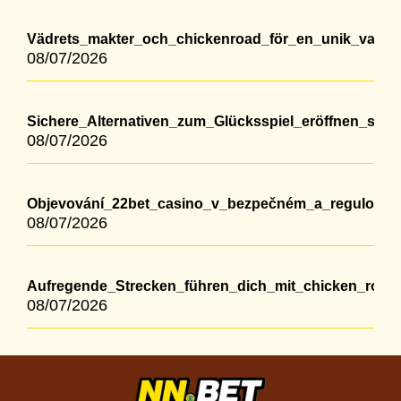
Vädrets_makter_och_chickenroad_för_en_unik_vandr
08/07/2026
Sichere_Alternativen_zum_Glücksspiel_eröffnen_sic
08/07/2026
Objevování_22bet_casino_v_bezpečném_a_regulovan
08/07/2026
Aufregende_Strecken_führen_dich_mit_chicken_roa
08/07/2026