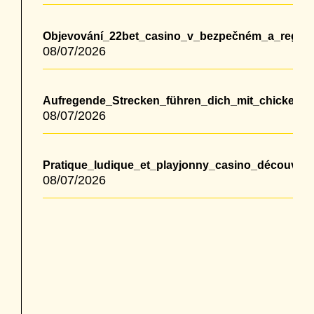
Objevování_22bet_casino_v_bezpečném_a_regulo
08/07/2026
Aufregende_Strecken_führen_dich_mit_chicken_
08/07/2026
Pratique_ludique_et_playjonny_casino_découvre
08/07/2026