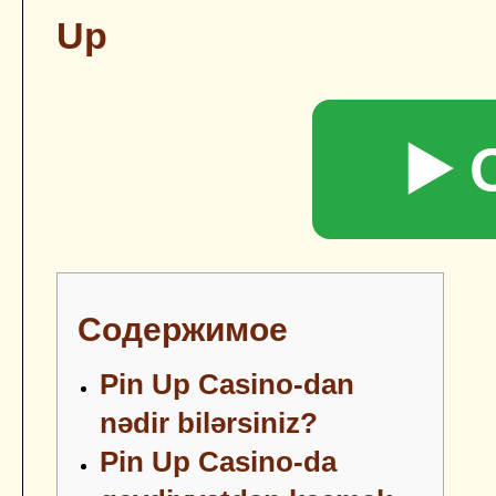
Up
▶️
Содержимое
Pin Up Casino-dan
nədir bilərsiniz?
Pin Up Casino-da