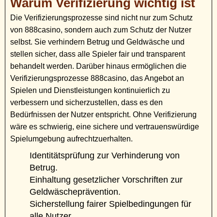
Warum Verifizierung wichtig ist
Die Verifizierungsprozesse sind nicht nur zum Schutz
von 888casino, sondern auch zum Schutz der Nutzer
selbst. Sie verhindern Betrug und Geldwäsche und
stellen sicher, dass alle Spieler fair und transparent
behandelt werden. Darüber hinaus ermöglichen die
Verifizierungsprozesse 888casino, das Angebot an
Spielen und Dienstleistungen kontinuierlich zu
verbessern und sicherzustellen, dass es den
Bedürfnissen der Nutzer entspricht. Ohne Verifizierung
wäre es schwierig, eine sichere und vertrauenswürdige
Spielumgebung aufrechtzuerhalten.
Identitätsprüfung zur Verhinderung von
Betrug.
Einhaltung gesetzlicher Vorschriften zur
Geldwäscheprävention.
Sicherstellung fairer Spielbedingungen für
alle Nutzer.