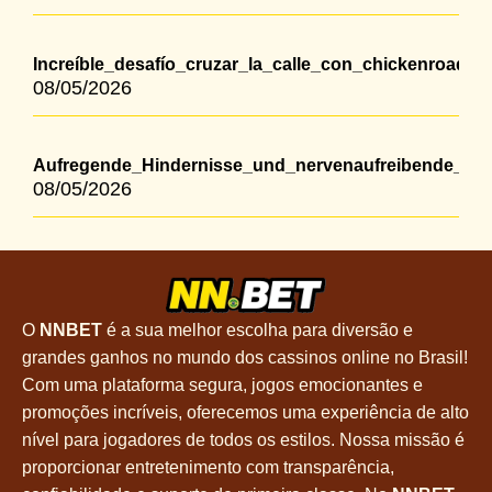
Increíble_desafío_cruzar_la_calle_con_chickenroad_
08/05/2026
Aufregende_Hindernisse_und_nervenaufreibende_Mom
08/05/2026
O
NNBET
é a sua melhor escolha para diversão e
grandes ganhos no mundo dos cassinos online no Brasil!
Com uma plataforma segura, jogos emocionantes e
promoções incríveis, oferecemos uma experiência de alto
nível para jogadores de todos os estilos. Nossa missão é
proporcionar entretenimento com transparência,