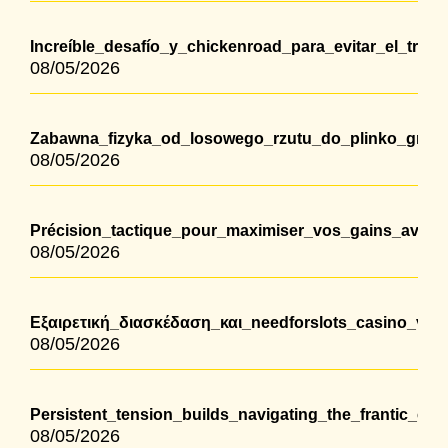
Increíble_desafío_y_chickenroad_para_evitar_el_tráfi
08/05/2026
Zabawna_fizyka_od_losowego_rzutu_do_plinko_gra_p
08/05/2026
Précision_tactique_pour_maximiser_vos_gains_avec_l
08/05/2026
Εξαιρετική_διασκέδαση_και_needforslots_casino_για
08/05/2026
Persistent_tension_builds_navigating_the_frantic_ch
08/05/2026