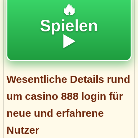
🔥
Spielen
▶️
Wesentliche Details rund
um casino 888 login für
neue und erfahrene
Nutzer