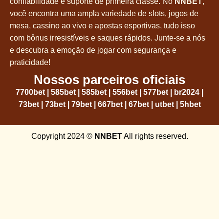
confiabilidade e suporte de primeira classe. No
NNBET
,
você encontra uma ampla variedade de slots, jogos de
mesa, cassino ao vivo e apostas esportivas, tudo isso
com bônus irresistíveis e saques rápidos. Junte-se a nós
e descubra a emoção de jogar com segurança e
praticidade!
Nossos parceiros oficiais
7700bet
|
585bet
|
585bet
|
556bet
|
577bet
|
br2024
|
73bet
|
73bet
|
79bet
|
667bet
|
67bet
|
utbet
|
5hbet
Copyright 2024 ©
NNBET
All rights reserved.