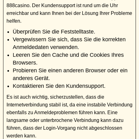
888casino. Der Kundensupport ist rund um die Uhr
erreichbar und kann Ihnen bei der Lösung Ihrer Probleme
helfen.
Überprüfen Sie die Feststelltaste.
Vergewissern Sie sich, dass Sie die korrekten
Anmeldedaten verwenden.
Leeren Sie den Cache und die Cookies Ihres
Browsers.
Probieren Sie einen anderen Browser oder ein
anderes Gerät.
Kontaktieren Sie den Kundensupport.
Es ist auch wichtig, sicherzustellen, dass die
Internetverbindung stabil ist, da eine instabile Verbindung
ebenfalls zu Anmeldeproblemen führen kann. Eine
langsame oder unterbrochene Verbindung kann dazu
führen, dass der Login-Vorgang nicht abgeschlossen
werden kann.