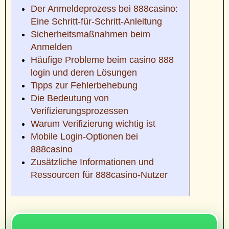
Der Anmeldeprozess bei 888casino:
Eine Schritt-für-Schritt-Anleitung
Sicherheitsmaßnahmen beim
Anmelden
Häufige Probleme beim casino 888
login und deren Lösungen
Tipps zur Fehlerbehebung
Die Bedeutung von
Verifizierungsprozessen
Warum Verifizierung wichtig ist
Mobile Login-Optionen bei
888casino
Zusätzliche Informationen und
Ressourcen für 888casino-Nutzer