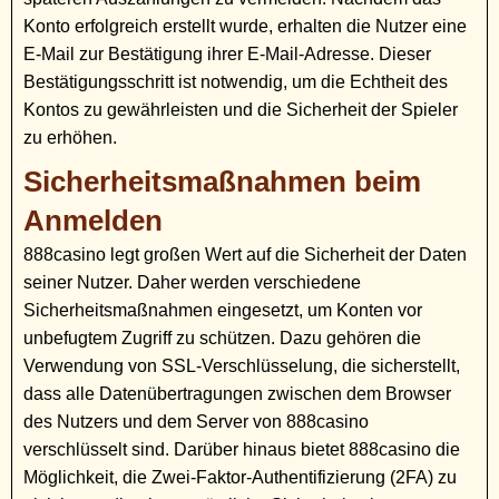
Konto erfolgreich erstellt wurde, erhalten die Nutzer eine
E-Mail zur Bestätigung ihrer E-Mail-Adresse. Dieser
Bestätigungsschritt ist notwendig, um die Echtheit des
Kontos zu gewährleisten und die Sicherheit der Spieler
zu erhöhen.
Sicherheitsmaßnahmen beim
Anmelden
888casino legt großen Wert auf die Sicherheit der Daten
seiner Nutzer. Daher werden verschiedene
Sicherheitsmaßnahmen eingesetzt, um Konten vor
unbefugtem Zugriff zu schützen. Dazu gehören die
Verwendung von SSL-Verschlüsselung, die sicherstellt,
dass alle Datenübertragungen zwischen dem Browser
des Nutzers und dem Server von 888casino
verschlüsselt sind. Darüber hinaus bietet 888casino die
Möglichkeit, die Zwei-Faktor-Authentifizierung (2FA) zu