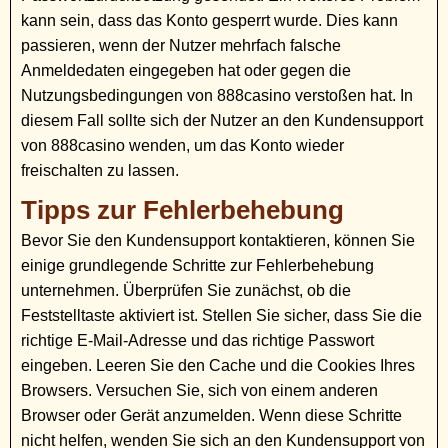
kann sein, dass das Konto gesperrt wurde. Dies kann
passieren, wenn der Nutzer mehrfach falsche
Anmeldedaten eingegeben hat oder gegen die
Nutzungsbedingungen von 888casino verstoßen hat. In
diesem Fall sollte sich der Nutzer an den Kundensupport
von 888casino wenden, um das Konto wieder
freischalten zu lassen.
Tipps zur Fehlerbehebung
Bevor Sie den Kundensupport kontaktieren, können Sie
einige grundlegende Schritte zur Fehlerbehebung
unternehmen. Überprüfen Sie zunächst, ob die
Feststelltaste aktiviert ist. Stellen Sie sicher, dass Sie die
richtige E-Mail-Adresse und das richtige Passwort
eingeben. Leeren Sie den Cache und die Cookies Ihres
Browsers. Versuchen Sie, sich von einem anderen
Browser oder Gerät anzumelden. Wenn diese Schritte
nicht helfen, wenden Sie sich an den Kundensupport von