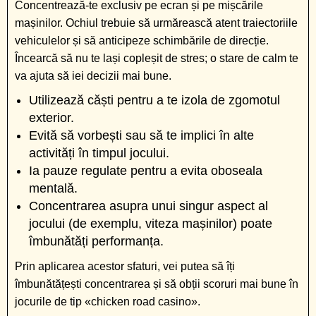
Concentrează-te exclusiv pe ecran și pe mișcările
mașinilor. Ochiul trebuie să urmărească atent traiectoriile
vehiculelor și să anticipeze schimbările de direcție.
Încearcă să nu te lași copleșit de stres; o stare de calm te
va ajuta să iei decizii mai bune.
Utilizează căști pentru a te izola de zgomotul
exterior.
Evită să vorbești sau să te implici în alte
activități în timpul jocului.
Ia pauze regulate pentru a evita oboseala
mentală.
Concentrarea asupra unui singur aspect al
jocului (de exemplu, viteza mașinilor) poate
îmbunătăți performanța.
Prin aplicarea acestor sfaturi, vei putea să îți
îmbunătățești concentrarea și să obții scoruri mai bune în
jocurile de tip «chicken road casino».