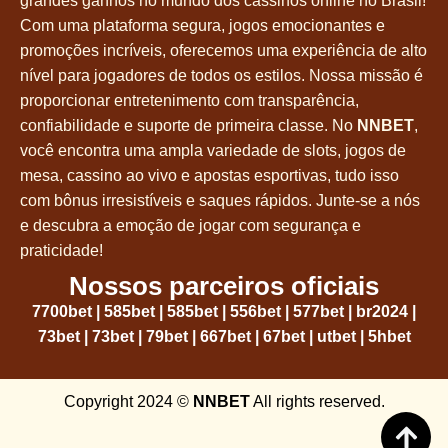
grandes ganhos no mundo dos cassinos online no Brasil!
Com uma plataforma segura, jogos emocionantes e
promoções incríveis, oferecemos uma experiência de alto
nível para jogadores de todos os estilos. Nossa missão é
proporcionar entretenimento com transparência,
confiabilidade e suporte de primeira classe. No
NNBET
,
você encontra uma ampla variedade de slots, jogos de
mesa, cassino ao vivo e apostas esportivas, tudo isso
com bônus irresistíveis e saques rápidos. Junte-se a nós
e descubra a emoção de jogar com segurança e
praticidade!
Nossos parceiros oficiais
7700bet
|
585bet
|
585bet
|
556bet
|
577bet
|
br2024
|
73bet
|
73bet
|
79bet
|
667bet
|
67bet
|
utbet
|
5hbet
Copyright 2024 ©
NNBET
All rights reserved.