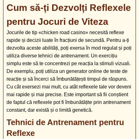
Cum să-ți Dezvolți Reflexele
pentru Jocuri de Viteza
Jocurile de tip «chicken road casino» necesită reflexe
rapide și decizii luate în fracțiuni de secundă. Pentru a-ți
dezvolta aceste abilități, poți exersa în mod regulat și poți
utiliza diverse tehnici de antrenament. Un exercițiu
simplu este să te concentrezi pe reacția la stimuli vizuali.
De exemplu, poți utiliza un generator online de teste de
reacție și să încerci să îmbunătățești timpul de răspuns.
Cu cât exersezi mai mult, cu atât reflexele tale vor deveni
mai rapide și mai precise. Este important să fii conștient
de faptul că reflexele pot fi îmbunătățite prin antrenament
constant, dar există și o limită genetică.
Tehnici de Antrenament pentru
Reflexe