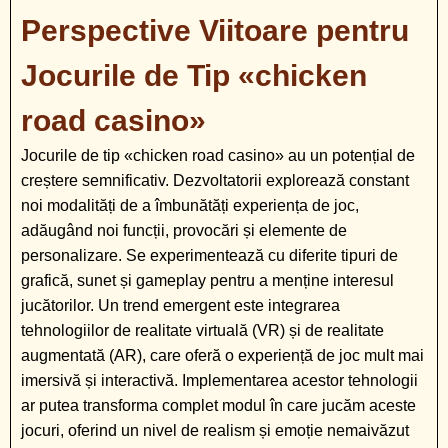
Perspective Viitoare pentru
Jocurile de Tip «chicken
road casino»
Jocurile de tip «chicken road casino» au un potențial de
creștere semnificativ. Dezvoltatorii explorează constant
noi modalități de a îmbunătăți experiența de joc,
adăugând noi funcții, provocări și elemente de
personalizare. Se experimentează cu diferite tipuri de
grafică, sunet și gameplay pentru a menține interesul
jucătorilor. Un trend emergent este integrarea
tehnologiilor de realitate virtuală (VR) și de realitate
augmentată (AR), care oferă o experiență de joc mult mai
imersivă și interactivă. Implementarea acestor tehnologii
ar putea transforma complet modul în care jucăm aceste
jocuri, oferind un nivel de realism și emoție nemaivăzut