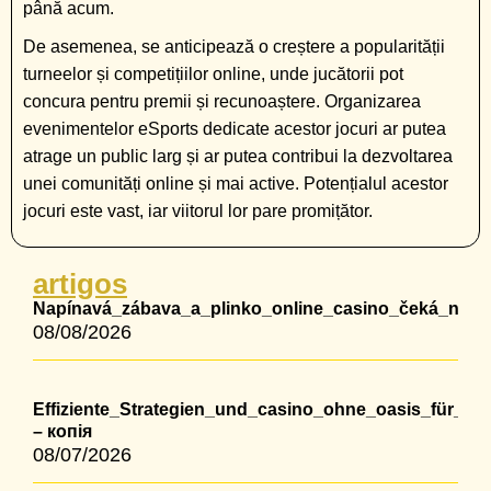
până acum.
De asemenea, se anticipează o creștere a popularității
turneelor și competițiilor online, unde jucătorii pot
concura pentru premii și recunoaștere. Organizarea
evenimentelor eSports dedicate acestor jocuri ar putea
atrage un public larg și ar putea contribui la dezvoltarea
unei comunități online și mai active. Potențialul acestor
jocuri este vast, iar viitorul lor pare promițător.
artigos
Napínavá_zábava_a_plinko_online_casino_čeká_na_ty_
08/08/2026
Effiziente_Strategien_und_casino_ohne_oasis_für_lang
– копія
08/07/2026