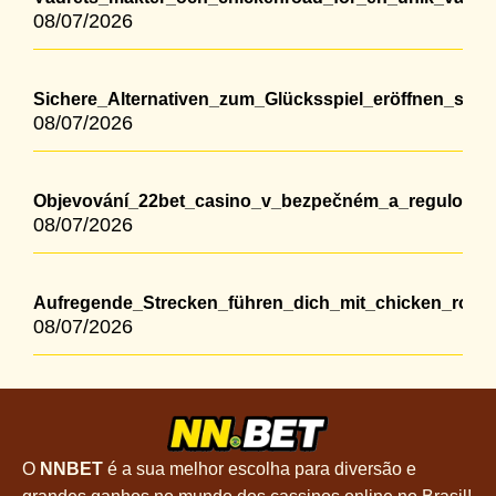
08/07/2026
Sichere_Alternativen_zum_Glücksspiel_eröffnen_sic
08/07/2026
Objevování_22bet_casino_v_bezpečném_a_regulovan
08/07/2026
Aufregende_Strecken_führen_dich_mit_chicken_roa
08/07/2026
O
NNBET
é a sua melhor escolha para diversão e