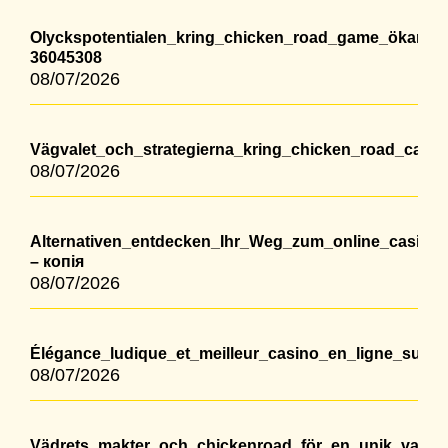
Olyckspotentialen_kring_chicken_road_game_ökar_m
36045308
08/07/2026
Vägvalet_och_strategierna_kring_chicken_road_casino
08/07/2026
Alternativen_entdecken_Ihr_Weg_zum_online_casino
– копія
08/07/2026
Élégance_ludique_et_meilleur_casino_en_ligne_suis
08/07/2026
Vädrets_makter_och_chickenroad_för_en_unik_vandr