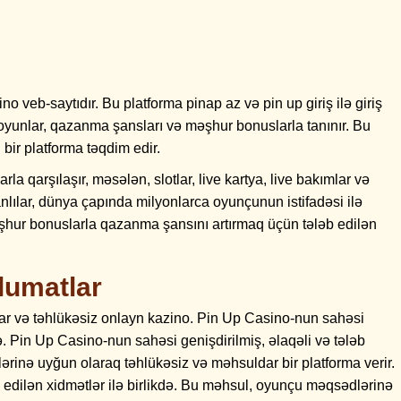
veb-saytıdır. Bu platforma pinap az və pin up giriş ilə giriş
oyunlar, qazanma şansları və məşhur bonuslarla tanınır. Bu
bir platforma təqdim edir.
qarşılaşır, məsələn, slotlar, live kartya, live bakımlar və
nlılar, dünya çapında milyonlarca oyunçunun istifadəsi ilə
şhur bonuslarla qazanma şansını artırmaq üçün tələb edilən
lumatlar
r və təhlükəsiz onlayn kazino. Pin Up Casino-nun sahəsi
kdə. Pin Up Casino-nun sahəsi genişdirilmiş, əlaqəli və tələb
ərinə uyğun olaraq təhlükəsiz və məhsuldar bir platforma verir.
 edilən xidmətlər ilə birlikdə. Bu məhsul, oyunçu məqsədlərinə