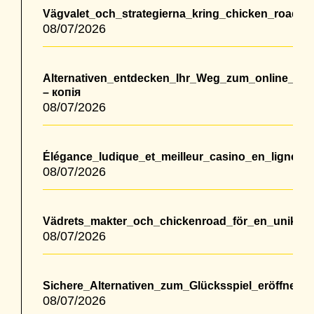
Vägvalet_och_strategierna_kring_chicken_road_ca
08/07/2026
Alternativen_entdecken_Ihr_Weg_zum_online_cas
– копія
08/07/2026
Élégance_ludique_et_meilleur_casino_en_ligne_
08/07/2026
Vädrets_makter_och_chickenroad_för_en_unik_va
08/07/2026
Sichere_Alternativen_zum_Glücksspiel_eröffnen
08/07/2026