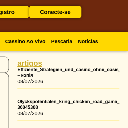
istro
Conecte-se
Cassino Ao Vivo
Pescaria
Notícias
artigos
Effiziente_Strategien_und_casino_ohne_oasis_für_
– копія
08/07/2026
Olyckspotentialen_kring_chicken_road_game_ök
36045308
08/07/2026