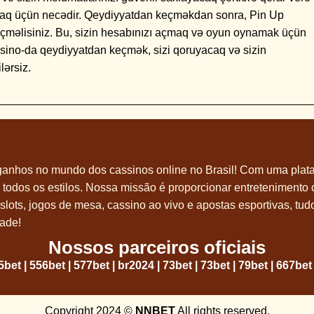
rumaq üçün necədir. Qeydiyyatdan keçməkdan sonra, Pin Up
çməlisiniz. Bu, sizin hesabınızı açmaq və oyun oynamak üçün
asino-da qeydiyyatdan keçmək, sizi qoruyacaq və sizin
lərsiz.
ganhos no mundo dos cassinos online no Brasil! Com uma plata
todos os estilos. Nossa missão é proporcionar entretenimento c
lots, jogos de mesa, cassino ao vivo e apostas esportivas, tudo
dade!
Nossos parceiros oficiais
5bet
|
556bet
|
577bet
|
br2024
|
73bet
|
73bet
|
79bet
|
667bet
Copyright 2024 ©
NNBET
All rights reserved.