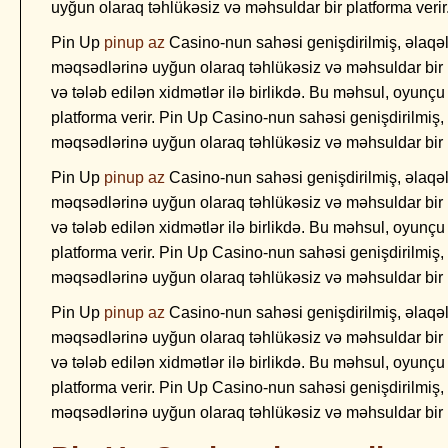
uyğun olaraq təhlükəsiz və məhsuldar bir platforma verir
Pin Up
pinup az
Casino-nun sahəsi genişdirilmiş, əlaqəli
məqsədlərinə uyğun olaraq təhlükəsiz və məhsuldar bir p
və tələb edilən xidmətlər ilə birlikdə. Bu məhsul, oyun
platforma verir. Pin Up Casino-nun sahəsi genişdirilmiş, 
məqsədlərinə uyğun olaraq təhlükəsiz və məhsuldar bir p
Pin Up
pinup az
Casino-nun sahəsi genişdirilmiş, əlaqəli
məqsədlərinə uyğun olaraq təhlükəsiz və məhsuldar bir p
və tələb edilən xidmətlər ilə birlikdə. Bu məhsul, oyun
platforma verir. Pin Up Casino-nun sahəsi genişdirilmiş, 
məqsədlərinə uyğun olaraq təhlükəsiz və məhsuldar bir p
Pin Up
pinup az
Casino-nun sahəsi genişdirilmiş, əlaqəli
məqsədlərinə uyğun olaraq təhlükəsiz və məhsuldar bir p
və tələb edilən xidmətlər ilə birlikdə. Bu məhsul, oyun
platforma verir. Pin Up Casino-nun sahəsi genişdirilmiş, 
məqsədlərinə uyğun olaraq təhlükəsiz və məhsuldar bir p