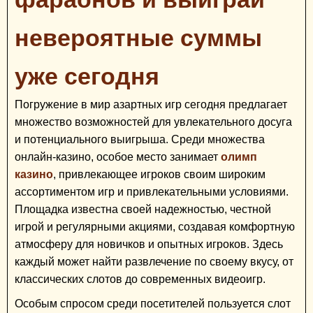
невероятные суммы
уже сегодня
Погружение в мир азартных игр сегодня предлагает
множество возможностей для увлекательного досуга
и потенциального выигрыша. Среди множества
онлайн-казино, особое место занимает
олимп
казино
, привлекающее игроков своим широким
ассортиментом игр и привлекательными условиями.
Площадка известна своей надежностью, честной
игрой и регулярными акциями, создавая комфортную
атмосферу для новичков и опытных игроков. Здесь
каждый может найти развлечение по своему вкусу, от
классических слотов до современных видеоигр.
Особым спросом среди посетителей пользуется слот