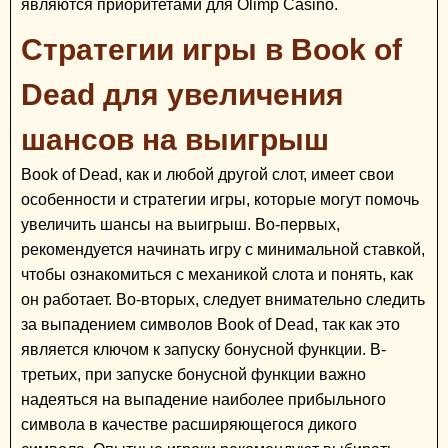
являются приоритетами для Olimp Casino.
Стратегии игры в Book of
Dead для увеличения
шансов на выигрыш
Book of Dead, как и любой другой слот, имеет свои
особенности и стратегии игры, которые могут помочь
увеличить шансы на выигрыш. Во-первых,
рекомендуется начинать игру с минимальной ставкой,
чтобы ознакомиться с механикой слота и понять, как
он работает. Во-вторых, следует внимательно следить
за выпадением символов Book of Dead, так как это
является ключом к запуску бонусной функции. В-
третьих, при запуске бонусной функции важно
надеяться на выпадение наиболее прибыльного
символа в качестве расширяющегося дикого