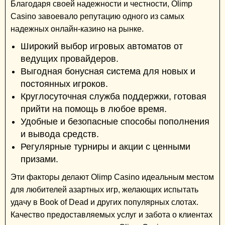
Благодаря своей надежности и честности, Olimp
Casino завоевало репутацию одного из самых
надежных онлайн-казино на рынке.
Широкий выбор игровых автоматов от
ведущих провайдеров.
Выгодная бонусная система для новых и
постоянных игроков.
Круглосуточная служба поддержки, готовая
прийти на помощь в любое время.
Удобные и безопасные способы пополнения
и вывода средств.
Регулярные турниры и акции с ценными
призами.
Эти факторы делают Olimp Casino идеальным местом
для любителей азартных игр, желающих испытать
удачу в Book of Dead и других популярных слотах.
Качество предоставляемых услуг и забота о клиентах