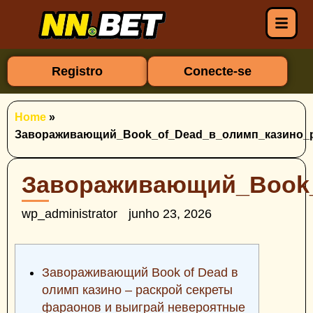
Registro
Conecte-se
Home
»
Завораживающий_Book_of_Dead_в_олимп_казино_р
Завораживающий_Book_
wp_administrator
junho 23, 2026
Завораживающий Book of Dead в
олимп казино – раскрой секреты
фараонов и выиграй невероятные