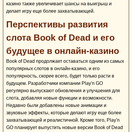
казино также увеличивает шансы на выигрыш и
делает игру еще более захватывающей.
Перспективы развития
слота Book of Dead и его
будущее в онлайн-казино
Book of Dead продолжает оставаться одним из самых
популярных слотов в онлайн-казино, и его
популярность, скорее всего, будет только расти в
будущем. Разработчики компании Play'n GO
регулярно выпускают обновления и улучшения для
слота, добавляя новые функции и возможности.
Недавно были добавлены новые анимации и
звуковые эффекты, которые делают игру еще более
захватывающей и реалистичной. Кроме того, Play'n
GO планирует выпустить новые версии Book of Dead