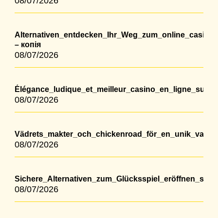
08/07/2026
Alternativen_entdecken_Ihr_Weg_zum_online_casino
– копія
08/07/2026
Élégance_ludique_et_meilleur_casino_en_ligne_suis
08/07/2026
Vädrets_makter_och_chickenroad_för_en_unik_vandr
08/07/2026
Sichere_Alternativen_zum_Glücksspiel_eröffnen_sic
08/07/2026