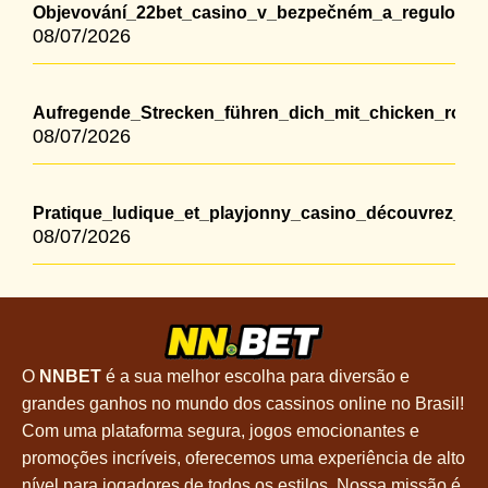
Objevování_22bet_casino_v_bezpečném_a_regulovan
08/07/2026
Aufregende_Strecken_führen_dich_mit_chicken_roa
08/07/2026
Pratique_ludique_et_playjonny_casino_découvrez_un
08/07/2026
O
NNBET
é a sua melhor escolha para diversão e
grandes ganhos no mundo dos cassinos online no Brasil!
Com uma plataforma segura, jogos emocionantes e
promoções incríveis, oferecemos uma experiência de alto
nível para jogadores de todos os estilos. Nossa missão é