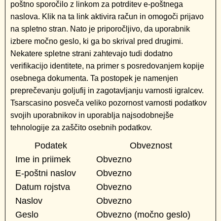
poštno sporočilo z linkom za potrditev e-poštnega
naslova. Klik na ta link aktivira račun in omogoči prijavo
na spletno stran. Nato je priporočljivo, da uporabnik
izbere močno geslo, ki ga bo skrival pred drugimi.
Nekatere spletne strani zahtevajo tudi dodatno
verifikacijo identitete, na primer s posredovanjem kopije
osebnega dokumenta. Ta postopek je namenjen
preprečevanju goljufij in zagotavljanju varnosti igralcev.
Tsarscasino posveča veliko pozornost varnosti podatkov
svojih uporabnikov in uporablja najsodobnejše
tehnologije za zaščito osebnih podatkov.
Podatek
Obveznost
Ime in priimek
Obvezno
E-poštni naslov
Obvezno
Datum rojstva
Obvezno
Naslov
Obvezno
Geslo
Obvezno (močno geslo)