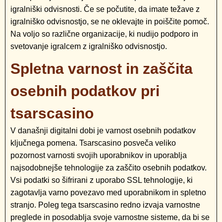
igralniški odvisnosti. Če se počutite, da imate težave z
igralniško odvisnostjo, se ne oklevajte in poiščite pomoč.
Na voljo so različne organizacije, ki nudijo podporo in
svetovanje igralcem z igralniško odvisnostjo.
Spletna varnost in zaščita
osebnih podatkov pri
tsarscasino
V današnji digitalni dobi je varnost osebnih podatkov
ključnega pomena. Tsarscasino posveča veliko
pozornost varnosti svojih uporabnikov in uporablja
najsodobnejše tehnologije za zaščito osebnih podatkov.
Vsi podatki so šifrirani z uporabo SSL tehnologije, ki
zagotavlja varno povezavo med uporabnikom in spletno
stranjo. Poleg tega tsarscasino redno izvaja varnostne
preglede in posodablja svoje varnostne sisteme, da bi se