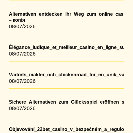
Alternativen_entdecken_Ihr_Weg_zum_online_casino
– копія
08/07/2026
Élégance_ludique_et_meilleur_casino_en_ligne_suis
08/07/2026
Vädrets_makter_och_chickenroad_för_en_unik_vandr
08/07/2026
Sichere_Alternativen_zum_Glücksspiel_eröffnen_sic
08/07/2026
Objevování_22bet_casino_v_bezpečném_a_regulovan