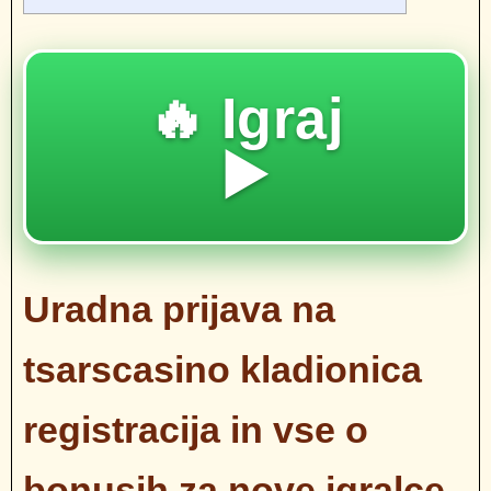
🔥 Igraj
▶️
Uradna prijava na
tsarscasino kladionica
registracija in vse o
bonusih za nove igralce