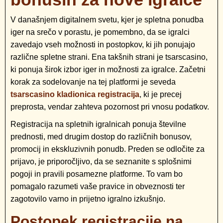
V današnjem digitalnem svetu, kjer je spletna ponudba
iger na srečo v porastu, je pomembno, da se igralci
zavedajo vseh možnosti in postopkov, ki jih ponujajo
različne spletne strani. Ena takšnih strani je tsarscasino,
ki ponuja širok izbor iger in možnosti za igralce. Začetni
korak za sodelovanje na tej platformi je seveda
tsarscasino kladionica registracija
, ki je precej
preprosta, vendar zahteva pozornost pri vnosu podatkov.
Registracija na spletnih igralnicah ponuja številne
prednosti, med drugim dostop do različnih bonusov,
promocij in ekskluzivnih ponudb. Preden se odločite za
prijavo, je priporočljivo, da se seznanite s splošnimi
pogoji in pravili posamezne platforme. To vam bo
pomagalo razumeti vaše pravice in obveznosti ter
zagotovilo varno in prijetno igralno izkušnjo.
Postopek registracije na